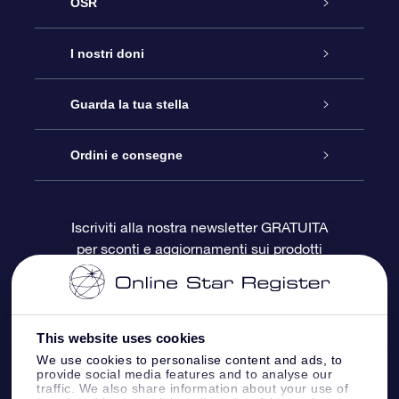
OSR
Assistenza
I nostri doni
Contattaci
Online Star Gift
Guarda la tua stella
Blog
Pacchetto regalo OSR
Registro stellare
Ordini e consegne
Domande frequenti
Super Star Gift
App OSR Star Finder
Login Cliente
Iscriviti alla nostra newsletter GRATUITA
per sconti e aggiornamenti sui prodotti
OSR Recensioni
Gift Card OSR
Star Page personalizzata
Informazioni di Pagamento
Doni aziendali
One Million Stars
Informazioni di Spedizione
This website uses cookies
OSR Starsaver
Politica di reso
We use cookies to personalise content and ads, to
provide social media features and to analyse our
traffic. We also share information about your use of