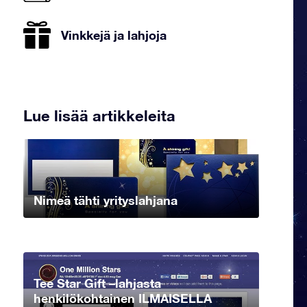
Vinkkejä ja lahjoja
Lue lisää artikkeleita
Nimeä tähti yrityslahjana
Tee Star Gift –lahjasta
henkilökohtainen ILMAISELLA