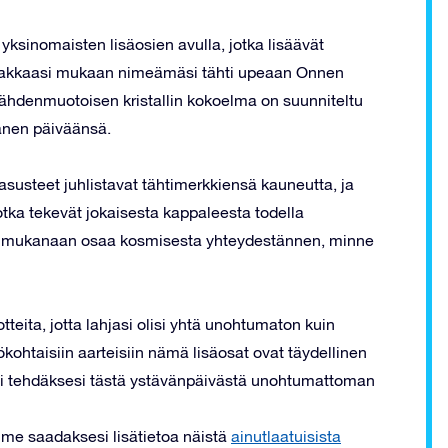
yksinomaisten lisäosien avulla, jotka lisäävät
i rakkaasi mukaan nimeämäsi tähti upeaan Onnen
ähdenmuotoisen kristallin kokoelma on suunniteltu
änen päiväänsä.
steet juhlistavat tähtimerkkiensä kauneutta, ja
 jotka tekevät jokaisesta kappaleesta todella
taa mukanaan osaa kosmisesta yhteydestännen, minne
teita, jotta lahjasi olisi yhtä unohtumaton kuin
ökohtaisiin aarteisiin nämä lisäosat ovat täydellinen
asi tehdäksesi tästä ystävänpäivästä unohtumattoman
mme saadaksesi lisätietoa näistä
ainutlaatuisista