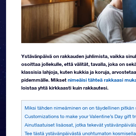
Ystävänpäivä on rakkauden juhlimista, vaikka sinul
osoittaa jollekulle, että välität, tavalla, joka on 
klassisia lahjoja, kuten kukkia ja koruja, arvosteta
pidemmälle. Mikset
nimeäisi tähteä rakkaasi muk
loistaa yhtä kirkkaasti kuin rakkautesi.
Miksi tähden nimeäminen on on täydellinen pitkän
Customizations to make your Valentine’s Day gift tr
Ainutlaatuiset lisäosat, jotka tekevät ystävänpäivä
Tee tästä ystävänpäivästä unohtumaton kosmisella 