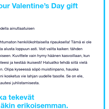
ur Valentine’s Day gift
della ainutlaatuisen
htumaton henkilökohtaisella ripauksella! Tämä ei ole
a alusta loppuun asti. Voit valita kaiken: tähden
miseen. Kuvittele vain hymy häänen kasvoillaan, kun
eesi ja kestää ikuisesti! Haluatko tehdä siitä vielä
iin. Olipa kyseessä söpö muistiinpano, hauska
ni kosketus vie lahjan uudelle tasolle. Se on ele,
kautesi juhlistamisesta.
tka tekevät
eläkin erikoisemman.