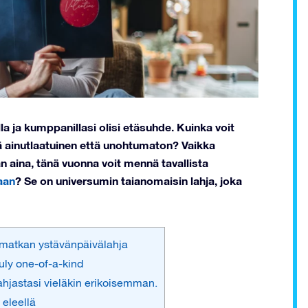
la ja kumppanillasi olisi etäsuhde. Kuinka voit
sekä ainutlaatuinen että unohtumaton? Vaikka
an aina, tänä vuonna voit mennä tavallista
aan
? Se on universumin taianomaisin lahja, joka
 matkan ystävänpäivälahja
uly one-of-a-kind
lahjastasi vieläkin erikoisemman.
eleellä