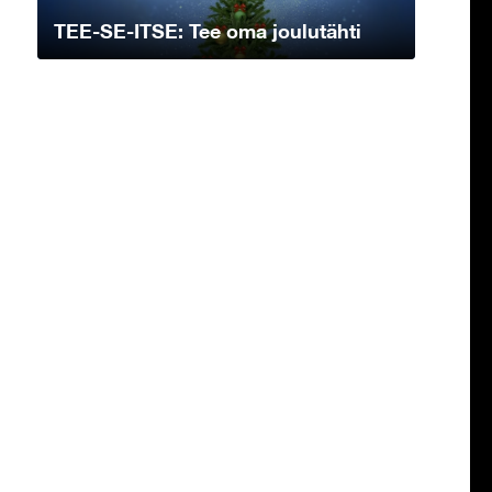
TEE-SE-ITSE: Tee oma joulutähti