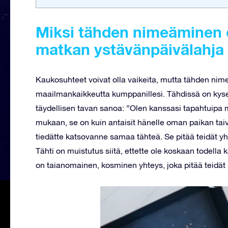
Miksi tähden nimeäminen o
matkan ystävänpäivälahja
Kaukosuhteet voivat olla vaikeita, mutta tähden nim
maailmankaikkeutta kumppanillesi. Tähdissä on kyse 
täydellisen tavan sanoa: ”Olen kanssasi tapahtuipa
mukaan, se on kuin antaisit hänelle oman paikan taiva
tiedätte katsovanne samaa tähteä. Se pitää teidät yh
Tähti on muistutus siitä, ettette ole koskaan todell
on taianomainen, kosminen yhteys, joka pitää teidä