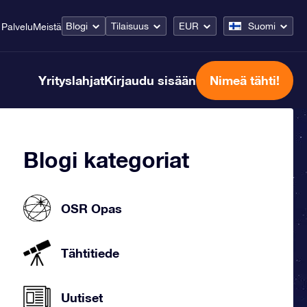
Blogi
Tilaisuus
EUR
Suomi
Palvelu
Meistä
Yrityslahjat
Kirjaudu sisään
Nimeä tähti!
Blogi kategoriat
OSR Opas
Tähtitiede
Uutiset