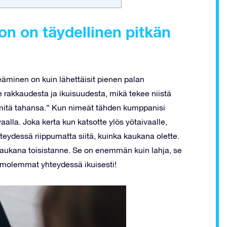
n on täydellinen pitkän
eäminen on kuin lähettäisit pienen palan
rakkaudesta ja ikuisuudesta, mikä tekee niistä
 mitä tahansa.” Kun nimeät tähden kumppanisi
alla. Joka kerta kun katsotte ylös yötaivaalle,
teydessä riippumatta siitä, kuinka kaukana olette.
a kaukana toisistanne. Se on enemmän kuin lahja, se
t molemmat yhteydessä ikuisesti!