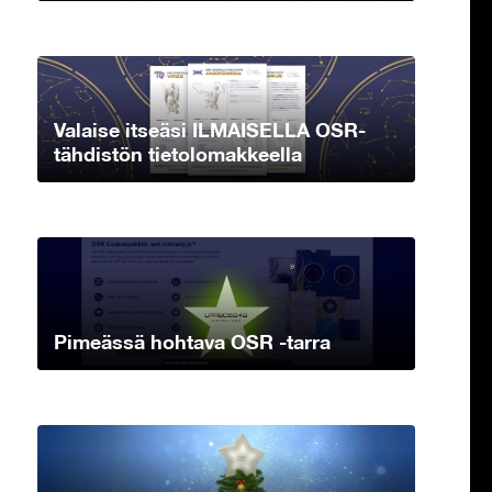
Valaise itseäsi ILMAISELLA OSR-
tähdistön tietolomakkeella
Pimeässä hohtava OSR -tarra