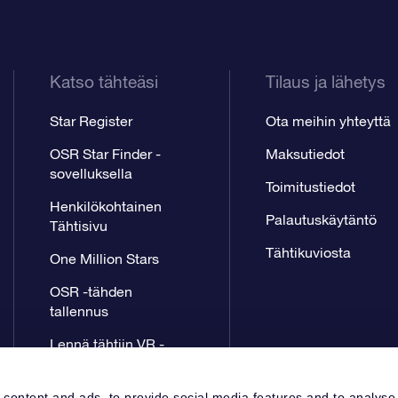
Katso tähteäsi
Tilaus ja lähetys
Star Register
Ota meihin yhteyttä
OSR Star Finder -
Maksutiedot
sovelluksella
Toimitustiedot
Henkilökohtainen
Palautuskäytäntö
Tähtisivu
Tähtikuviosta
One Million Stars
OSR -tähden
tallennus
Lennä tähtiin VR -
sovellus
 content and ads, to provide social media features and to analyse