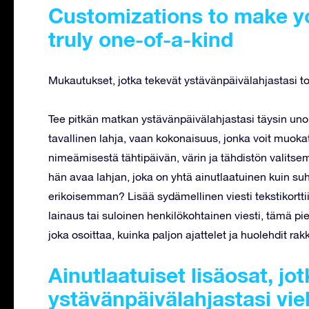
Customizations to make yo
truly one-of-a-kind
Mukautukset, jotka tekevät ystävänpäivälahjastasi to
Tee pitkän matkan ystävänpäivälahjastasi täysin uno
tavallinen lahja, vaan kokonaisuus, jonka voit muokat
nimeämisestä tähtipäivän, värin ja tähdistön valitse
hän avaa lahjan, joka on yhtä ainutlaatuinen kuin suht
erikoisemman? Lisää sydämellinen viesti tekstikortt
lainaus tai suloinen henkilökohtainen viesti, tämä pie
joka osoittaa, kuinka paljon ajattelet ja huolehdit rak
Ainutlaatuiset lisäosat, jo
ystävänpäivälahjastasi vi