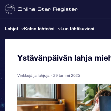
Lahjat
Katso tähteäsi
Luo tähtikuviosi
Ystävänpäivän lahja mieh
Vinkkejä ja lahjoja
29 tammi 2025