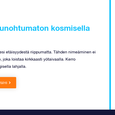
ä unohtumaton kosmisella
llesi etäisyydestä riippumatta. Tähden nimeäminen ei
joka loistaa kirkkaasti yötaivaalla. Kerro
sella lahjalla.
tähti