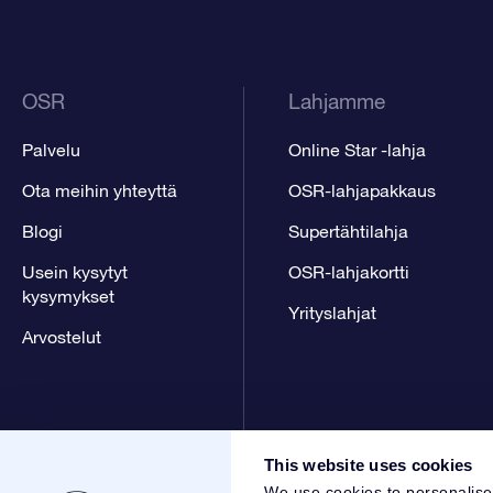
OSR
Lahjamme
Palvelu
Online Star -lahja
Ota meihin yhteyttä
OSR-lahjapakkaus
Blogi
Supertähtilahja
Usein kysytyt
OSR-lahjakortti
kysymykset
Yrityslahjat
Arvostelut
This website uses cookies
We use cookies to personalise