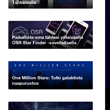
Tähtisivulla
Paikallista oma tähtesi yötaivaalta
OSR Star Finder -sovelluksella
One Million Stars: Tutki galaktista
naapurustoa