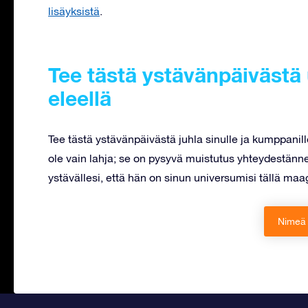
lisäyksistä
.
Tee tästä ystävänpäiväst
eleellä
Tee tästä ystävänpäivästä juhla sinulle ja kumppani
ole vain lahja; se on pysyvä muistutus yhteydestänne, 
ystävällesi, että hän on sinun universumisi tällä maagi
Nimeä 