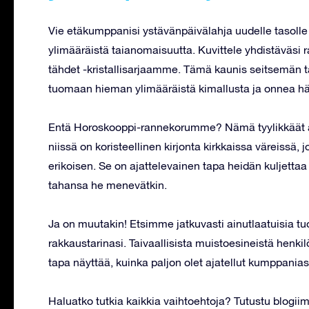
Vie etäkumppanisi ystävänpäivälahja uudelle tasolle 
ylimääräistä taianomaisuutta. Kuvittele yhdistäväs
tähdet -kristallisarjaamme. Tämä kaunis seitsemän t
tuomaan hieman ylimääräistä kimallusta ja onnea h
Entä Horoskooppi-rannekorumme? Nämä tyylikkäät asu
niissä on koristeellinen kirjonta kirkkaissa väreissä,
erikoisen. Se on ajattelevainen tapa heidän kuljet
tahansa he menevätkin.
Ja on muutakin! Etsimme jatkuvasti ainutlaatuisia tuot
rakkaustarinasi. Taivaallisista muistoesineistä henkil
tapa näyttää, kuinka paljon olet ajatellut kumppani
Haluatko tutkia kaikkia vaihtoehtoja? Tutustu blogii