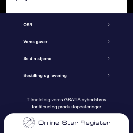
OSR
Kundeservice
Vores gaver
Kontakt os
Online Stjernegave
Se din stjerne
Bloggen
OSR Gavepakke
Star Register
Bestilling og levering
Oftest stillede spørgsmål
Superstjernegave
OSR Star Finder Appen
Kundelogin
Tilmeld dig vores GRATIS nyhedsbrev
for tilbud og produktopdateringer
Anmeldelser
OSR Gavekortet
Personliggjort Stjerneside
Betalingsinformation
Firmagaver
One Million Stars
Forsendelsesoplysninger