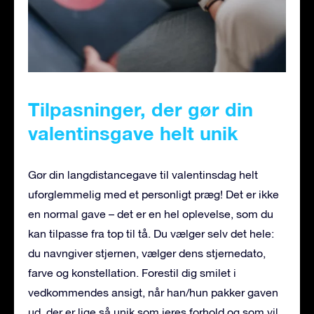
Tilpasninger, der gør din
valentinsgave helt unik
Gør din langdistancegave til valentinsdag helt
uforglemmelig med et personligt præg! Det er ikke
en normal gave – det er en hel oplevelse, som du
kan tilpasse fra top til tå. Du vælger selv det hele:
du navngiver stjernen, vælger dens stjernedato,
farve og konstellation. Forestil dig smilet i
vedkommendes ansigt, når han/hun pakker gaven
ud, der er lige så unik som jeres forhold og som vil