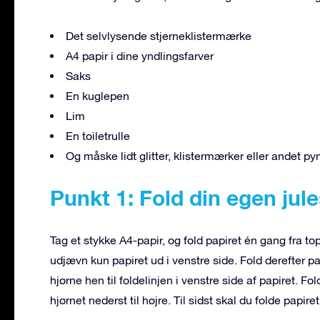
Det selvlysende stjerneklistermærke
A4 papir i dine yndlingsfarver
Saks
En kuglepen
Lim
En toiletrulle
Og måske lidt glitter, klistermærker eller andet pyn
Punkt 1: Fold din egen jule
Tag et stykke A4-papir, og fold papiret én gang fra to
udjævn kun papiret ud i venstre side. Fold derefter pa
hjørne hen til foldelinjen i venstre side af papiret. Fol
hjørnet nederst til højre. Til sidst skal du folde papiret 