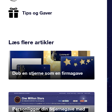
Tips og Gaver
Læs flere artikler
Døb en stjerne som en firmagave
Personliggør din Stjernegave med