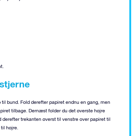
t.
stjerne
p til bund. Fold derefter papiret endnu en gang, men
piret tilbage. Dernæst folder du det øverste højre
d derefter trekanten øverst til venstre over papiret til
til højre.