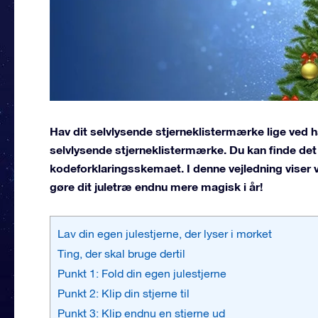
Hav dit selvlysende stjerneklistermærke lige ved h
selvlysende stjerneklistermærke. Du kan finde det
kodeforklaringsskemaet. I denne vejledning viser 
gøre dit juletræ endnu mere magisk i år!
Lav din egen julestjerne, der lyser i mørket
Ting, der skal bruge dertil
Punkt 1: Fold din egen julestjerne
Punkt 2: Klip din stjerne til
Punkt 3: Klip endnu en stjerne ud