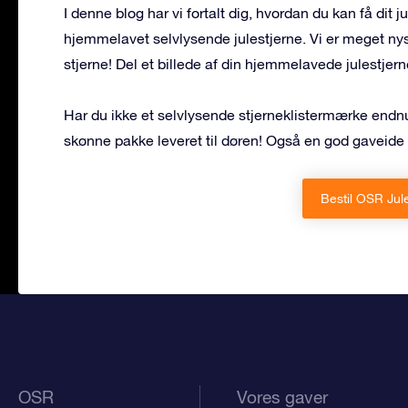
I denne blog har vi fortalt dig, hvordan du kan få dit 
hjemmelavet selvlysende julestjerne. Vi er meget nys
stjerne! Del et billede af din hjemmelavede julestj
Har du ikke et selvlysende stjerneklistermærke endn
skønne pakke leveret til døren! Også en god gaveide 
Bestil OSR Ju
OSR
Vores gaver