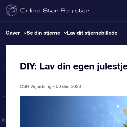
Gaver
Se din stjerne
Lav dit stjernebillede
DIY: Lav din egen julestj
OSR Vejledning
03 dec 2020