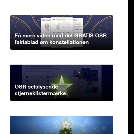
Få mere viden med det GRATIS OSR
faktablad om konstellationen
OSR selslysende
stjerneklistermærke