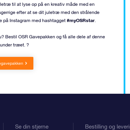
juletræ til at lyse op på en kreativ måde med en
gerrige efter at se dit juletræ med den strålende
#myOSRstar
erne på Instagram med hashtagget
.
u? Bestil OSR Gavepakken og få alle dele af denne
under træet. ?
legavepakken
Se din stjerne
Bestilling og lever