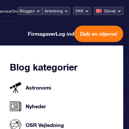
Bloggen
Anledning
DKK
Dansk
ervice
Om
Firmagaver
Log ind
Døb en stjerne!
Blog kategorier
Astronomi
Nyheder
OSR Vejledning