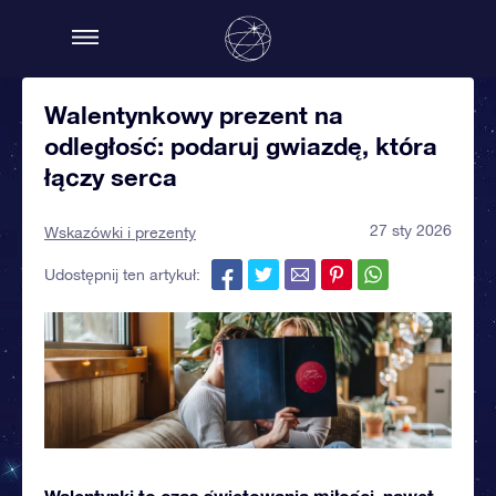
Walentynkowy prezent na
odległość: podaruj gwiazdę, która
łączy serca
27 sty 2026
Wskazówki i prezenty
Udostępnij ten artykuł:
Walentynki to czas świętowania miłości, nawet