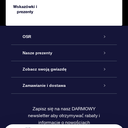
Wskazówki i
prezenty
OSR
Obsługa
Nasze prezenty
Kontakt
Podarunek Gwiazda Online
Zobacz swoją gwiazdę
Blog
Pakiet Podarunkowy OSR
Rejestr Gwiazd
Zamawianie i dostawa
Najczęściej zadawane pytania
Prezent Super Star
Aplikacją OSR Star Finder
Logowanie
Zapisz się na nasz DARMOWY
newsletter aby otrzymywać rabaty i
Recenzje
Karta podarunkowa OSR
Sprsonalizowana Strona Gwiazdy
Metody płatności
informacje o nowościach