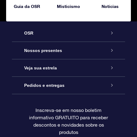
Guia da OSR
Misticismo
Notícias
OSR
Serviço
Nossos presentes
Entre em contato conosco
Presente estrelar on-line
Veja sua estrela
Blog
Pacote de presente da OSR
Star Register
Pedidos e entregas
Perguntas frequentes
Super Star Gift
Aplicativo Localizador de Estrelas da OSR
Login de clientes
Inscreva-se em nosso boletim
informativo GRATUITO para receber
Avaliações
O cartão de presente da OSR
Página estelar personalizada
Informações de pagamento
descontos e novidades sobre os
produtos
Presentes corporativos
Um Milhão de Estrelas
Informações de envio