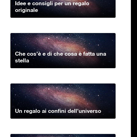
Idee e consigli per un regalo
originale
Che cos’è e di che cosa è fatta una
stella
Un regalo ai confini dell’universo