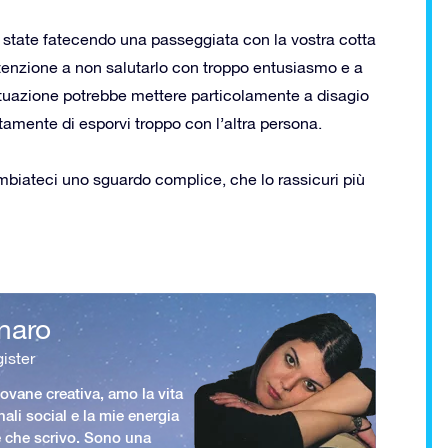
e state fatecendo una passeggiata con la vostra cotta
tenzione a non salutarlo con troppo entusiasmo e a
ituazione potrebbe mettere particolamente a disagio
utamente di esporvi troppo con l’altra persona.
ambiateci uno sguardo complice, che lo rassicuri più
naro
ister
vane creativa, amo la vita
nali social e la mie energia
le che scrivo. Sono una