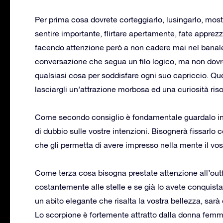
Per prima cosa dovrete corteggiarlo, lusingarlo, mostr
sentire importante, flirtare apertamente, fate apprezz
facendo attenzione però a non cadere mai nel banal
conversazione che segua un filo logico, ma non dovr
qualsiasi cosa per soddisfare ogni suo capriccio. Qu
lasciargli un’attrazione morbosa ed una curiosità riso
Come secondo consiglio è fondamentale guardalo int
di dubbio sulle vostre intenzioni. Bisognerà fissarlo
che gli permetta di avere impresso nella mente il vo
Come terza cosa bisogna prestate attenzione all’outfi
costantemente alle stelle e se già lo avete conquist
un abito elegante che risalta la vostra bellezza, sarà d
Lo scorpione è fortemente attratto dalla donna femmi