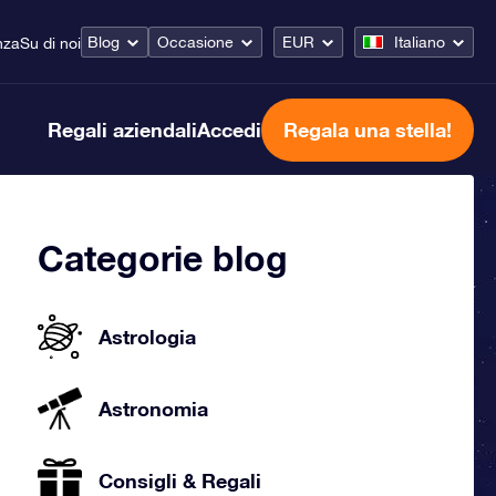
Blog
Occasione
EUR
Italiano
nza
Su di noi
Regali aziendali
Accedi
Regala una stella!
Categorie blog
Astrologia
Astronomia
Consigli & Regali