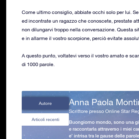
Come ultimo consiglio, abbiate occhi solo per lui. S
ed incontrate un ragazzo che conoscete, prestate at
non dilungarvi troppo nella conversazione. Questa s
e in allarme il vostro scorpione, perciò evitate assol
A questo punto, voltatevi verso il vostro amato e sc
di 1000 parole.
Anna Paola Monti
Autore
Scrittore presso Online Star Reg
Articoli recenti
Buongiorno mondo, sono una gio
e raccontarla attraverso i miei ca
e' intrisa tra le pause delle paro