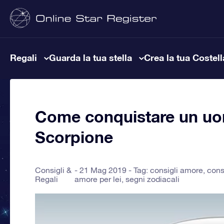
Regali
Guarda la tua stella
Crea la tua Costel
Come conquistare un uo
Scorpione
Consigli &
21 Mag 2019 - Tag:
consigli amore
,
cons
Regali
amore per lei
,
segni zodiacali