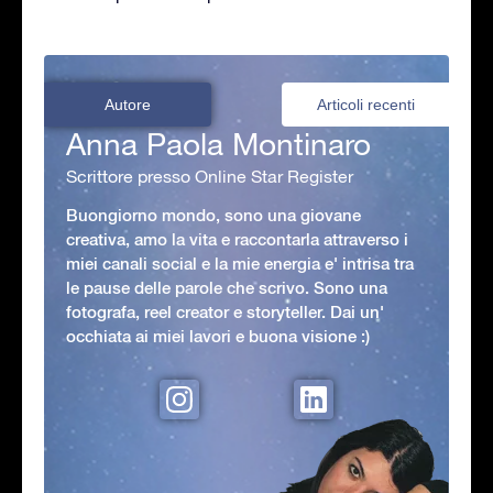
Autore
Articoli recenti
Anna Paola Montinaro
Scrittore presso Online Star Register
Buongiorno mondo, sono una giovane
creativa, amo la vita e raccontarla attraverso i
miei canali social e la mie energia e' intrisa tra
le pause delle parole che scrivo. Sono una
fotografa, reel creator e storyteller. Dai un'
occhiata ai miei lavori e buona visione :)