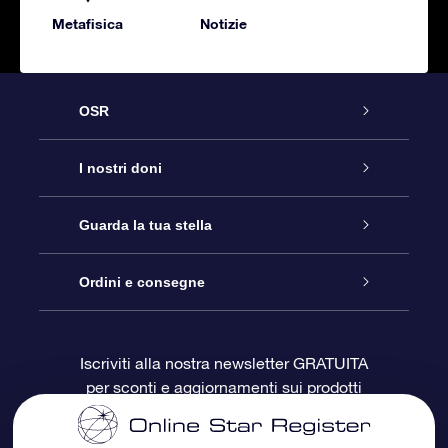
Metafisica
Notizie
OSR
Assistenza
I nostri doni
Contattaci
Online Star Gift
Guarda la tua stella
Blog
Pacchetto regalo OSR
Registro stellare
Ordini e consegne
Domande frequenti
Super Star Gift
App OSR Star Finder
Login Cliente
Iscriviti alla nostra newsletter GRATUITA
per sconti e aggiornamenti sui prodotti
OSR Recensioni
Gift Card OSR
Star Page personalizzata
Informazioni di Pagamento
Doni aziendali