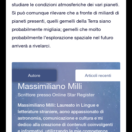
studiare le condizioni atmosferiche dei vari pianeti.
Si può comunque rilevare che a fronte di miliardi di
pianeti presenti, quelli gemelli della Terra siano
probabilmente migliaia; gemelli che molto
probabilmente l’esplorazione spaziale nel futuro
arriverà a rivelarci.
Autore
Articoli recenti
Massimiliano Milli
Scrittore presso Online Star Register
Massimiliano Milli: Laureato in Lingue e
letterature straniere, aono appassionato di
astronomia, comunicazione e cultura e mi
dedico alla creazione di contenuti coinvolgenti
e informativi, utilizzando le mie competenze