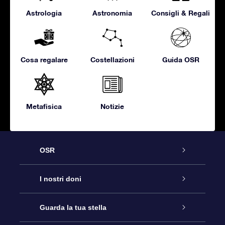
Astrologia
Astronomia
Consigli & Regali
Cosa regalare
Costellazioni
Guida OSR
Metafisica
Notizie
OSR
Assistenza
I nostri doni
Contattaci
Online Star Gift
Guarda la tua stella