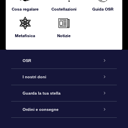
Cosa regalare
Costellazioni
Guida OSR
Metafisica
Notizie
OSR
Assistenza
I nostri doni
Contattaci
Online Star Gift
Guarda la tua stella
Blog
Pacchetto regalo OSR
Registro stellare
Ordini e consegne
Domande frequenti
Super Star Gift
App OSR Star Finder
Login Cliente