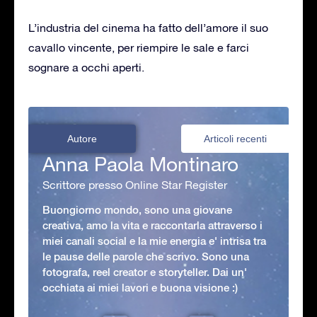
L’industria del cinema ha fatto dell’amore il suo
cavallo vincente, per riempire le sale e farci
sognare a occhi aperti.
Autore
Articoli recenti
Anna Paola Montinaro
Scrittore presso Online Star Register
Buongiorno mondo, sono una giovane
creativa, amo la vita e raccontarla attraverso i
miei canali social e la mie energia e' intrisa tra
le pause delle parole che scrivo. Sono una
fotografa, reel creator e storyteller. Dai un'
occhiata ai miei lavori e buona visione :)