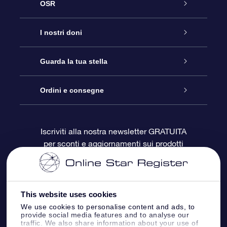
OSR
Assistenza
I nostri doni
Contattaci
Online Star Gift
Guarda la tua stella
Blog
Pacchetto regalo OSR
Registro stellare
Ordini e consegne
Domande frequenti
Super Star Gift
App OSR Star Finder
Login Cliente
Iscriviti alla nostra newsletter GRATUITA
per sconti e aggiornamenti sui prodotti
OSR Recensioni
Gift Card OSR
Star Page personalizzata
Informazioni di Pagamento
Doni aziendali
One Million Stars
Informazioni di Spedizione
This website uses cookies
OSR Starsaver
Politica di reso
We use cookies to personalise content and ads, to
provide social media features and to analyse our
traffic. We also share information about your use of