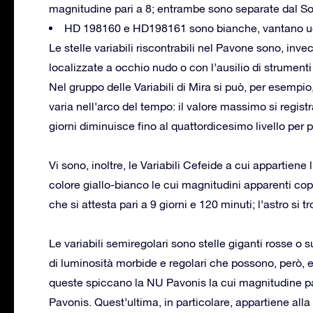
magnitudine pari a 8; entrambe sono separate dal So
HD 198160 e HD198161 sono bianche, vantano ugua
Le stelle variabili riscontrabili nel Pavone sono, in
localizzate a occhio nudo o con l’ausilio di strumenti
Nel gruppo delle Variabili di Mira si può, per esempio
varia nell’arco del tempo: il valore massimo si registr
giorni diminuisce fino al quattordicesimo livello per po
Vi sono, inoltre, le Variabili Cefeide a cui appartiene 
colore giallo-bianco le cui magnitudini apparenti co
che si attesta pari a 9 giorni e 120 minuti; l’astro si 
Le variabili semiregolari sono stelle giganti rosse o 
di luminosità morbide e regolari che possono, però, es
queste spiccano la NU Pavonis la cui magnitudine pass
Pavonis. Quest’ultima, in particolare, appartiene alla 