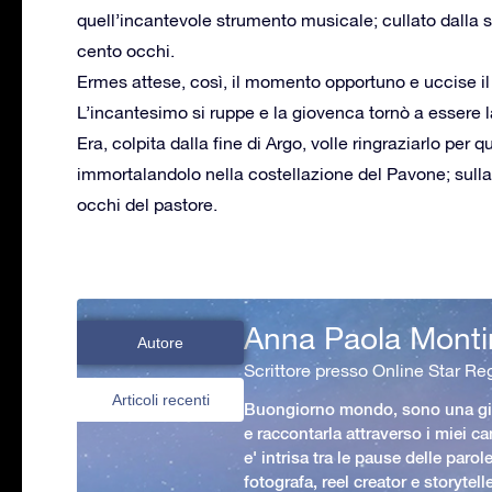
quell’incantevole strumento musicale; cullato dalla si
cento occhi.
Ermes attese, così, il momento opportuno e uccise il 
L’incantesimo si ruppe e la giovenca tornò a essere 
Era, colpita dalla fine di Argo, volle ringraziarlo per
immortalandolo nella costellazione del Pavone; sulla 
occhi del pastore.
Anna Paola Monti
Autore
Scrittore presso Online Star Reg
Articoli recenti
Buongiorno mondo, sono una gio
e raccontarla attraverso i miei ca
e' intrisa tra le pause delle paro
fotografa, reel creator e storytell