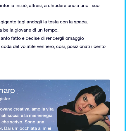
nfonia iniziò, altresì, a chiudere uno a uno i suoi
gigante tagliandogli la testa con la spada.
la bella giovane di un tempo.
 quanto fatto e decise di rendergli omaggio
coda del volatile vennero, così, posizionati i cento
naro
ister
vane creativa, amo la vita
nali social e la mie energia
le che scrivo. Sono una
er. Dai un' occhiata ai miei