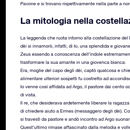
Pavone e si trovano rispettivamente nella parte a nor
La mitologia nella costell
La leggenda che ruota intorno alla costellazione del 
dèi si innamorò, infatti, di Io, una splendida e giova
Zeus essendo a conoscenza dell’indole estremamente 
trasformare la sua amante in una giovenca bianca.
Era, moglie del capo degli dèi, captò qualcosa e chie
alimentare ulteriori sospetti fu costretto ad accondis
Io venne così affidata ad Argo, il pastore dai cento oc
di vista.
Il re, che desiderava ardetemente liberare la ragazz
di chiedere aiuto a Ermes (messaggero degli dèi). Costu
si travestì da pastore e andò incontro ad Argo suonand
Quest’ultimo rimase affascinato dalla melodia e volle 