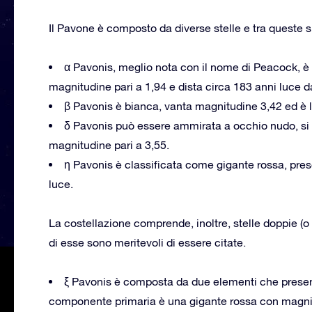
Il Pavone è composto da diverse stelle e tra queste 
α Pavonis, meglio nota con il nome di Peacock, è q
magnitudine pari a 1,94 e dista circa 183 anni luce da
β Pavonis è bianca, vanta magnitudine 3,42 ed è 
δ Pavonis può essere ammirata a occhio nudo, si t
magnitudine pari a 3,55.
η Pavonis è classificata come gigante rossa, pres
luce.
La costellazione comprende, inoltre, stelle doppie (o 
di esse sono meritevoli di essere citate.
ξ Pavonis è composta da due elementi che presen
componente primaria è una gigante rossa con magnit