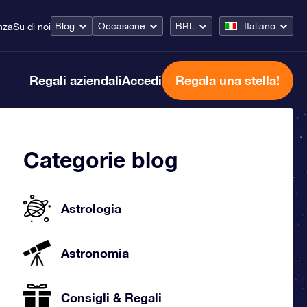
Blog
Occasione
BRL
Italiano
nza
Su di noi
Regali aziendali
Accedi
Regala una stella!
Categorie blog
Astrologia
Astronomia
Consigli & Regali