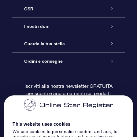
OSR
Assistenza
I nostri doni
Contattaci
Online Star Gift
Guarda la tua stella
Blog
Pacchetto regalo OSR
Registro stellare
Ordini e consegne
Domande frequenti
Super Star Gift
App OSR Star Finder
Login Cliente
Iscriviti alla nostra newsletter GRATUITA
per sconti e aggiornamenti sui prodotti
OSR Recensioni
Gift Card OSR
Star Page personalizzata
Informazioni di Pagamento
Doni aziendali
One Million Stars
Informazioni di Spedizione
This website uses cookies
OSR Starsaver
Politica di reso
We use cookies to personalise content and ads, to
provide social media features and to analyse our