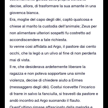
decise, allora, di trasformare la sua amante in una
giovenca bianca.
Era, moglie del capo degli dèi, captò qualcosa e
chiese al marito la custodia dell’animale; Zeus per
non alimentare ulteriori sospetti fu costretto ad
accondiscendere a tale richiesta.
Io venne così affidata ad Argo, il pastore dai cento
occhi, che la legò a un ulivo al fine di non perderla
mai di vista.
Il re, che desiderava ardetemente liberare la
ragazza e non poteva sopportare una simile
violenza, decise di chiedere aiuto a Ermes
(messaggero degli dèi). Costui ricevette l’incarico
di trarre in salvo la fanciulla, si travestì da pastore e
andò incontro ad Argo suonando il flauto.
Quest’ultimo rimase affascinato dalla melodia e