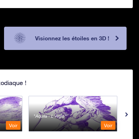
Visionnez les étoiles en 3D !
zodiaque !
Aquila - L'Aigle
Aqua
Voir
Voir