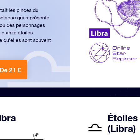
tait les pinces du
odiaque qui représente
x ou des personnages
 quinze étoiles
e qu’elles sont souvent
De 21 £
ibra
Étoiles
(Libra)