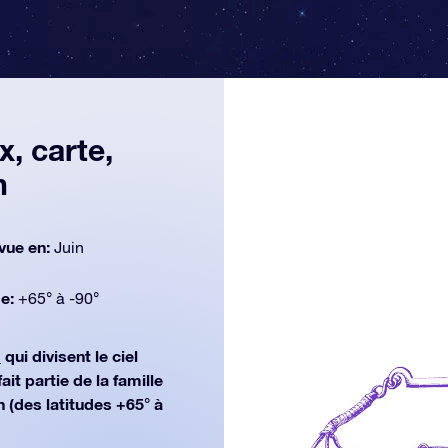
x, carte,
n
vue en:
Juin
de:
+65° à -90°
s
qui divisent le ciel
t partie de la famille
n (des latitudes +65° à