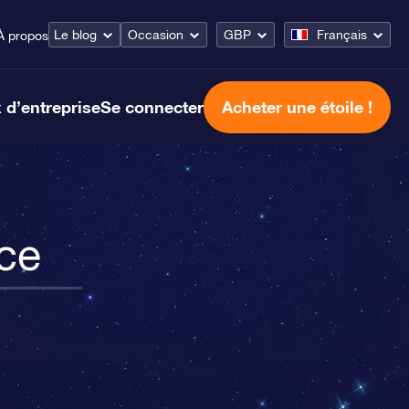
Le blog
Occasion
GBP
Français
À propos
 d’entreprise
Se connecter
Acheter une étoile !
nce