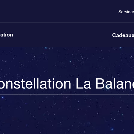
Service
lation
Cadeaux
nstellation La Bala