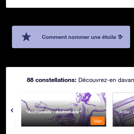
Comment nommer une étoile ?
88 constellations:
Découvrez-en davanta
Andromeda - Andromède
Antlia 
Voir
Voir