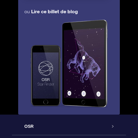
Lire ce billet de blog
ou
OSR