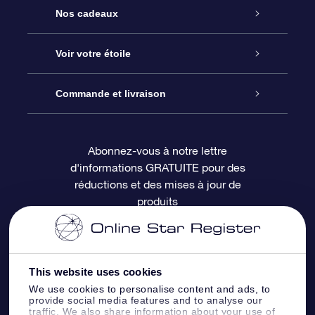
Service
Nos cadeaux
À propos de l’OSR
Cadeau d’étoile en ligne
Voir votre étoile
Nous contacter
Coffret cadeau OSR
Registre des étoiles
Commande et livraison
Le blog
Cadeau Super Star
Appli OSR Star Finder
Connexion client
Abonnez-vous à notre lettre
d'informations GRATUITE pour des
Questions fréquemment posées
Carte cadeau OSR
Page d’accueil personnalisée
Informations de paiement
réductions et des mises à jour de
produits
Revues
Cadeaux d’entreprise
Un million d’étoiles
Informations d’expédition
Écran de veille OSR
Politique de retour
This website uses cookies
We use cookies to personalise content and ads, to
Appli Voler vers les étoiles
Constellations
provide social media features and to analyse our
traffic. We also share information about your use of