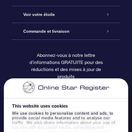
À propos de l’OSR
Cadeau d’étoile en ligne
Voir votre étoile
Nous contacter
Coffret cadeau OSR
Registre des étoiles
Commande et livraison
Le blog
Cadeau Super Star
Appli OSR Star Finder
Connexion client
Abonnez-vous à notre lettre
d'informations GRATUITE pour des
Questions fréquemment posées
Carte cadeau OSR
Page d’accueil personnalisée
Informations de paiement
réductions et des mises à jour de
produits
Revues
Cadeaux d’entreprise
Un million d’étoiles
Informations d’expédition
Écran de veille OSR
Politique de retour
This website uses cookies
We use cookies to personalise content and ads, to
Appli Voler vers les étoiles
Constellations
provide social media features and to analyse our
traffic. We also share information about your use of
our site with our social media, advertising and
analytics partners who may combine it with other