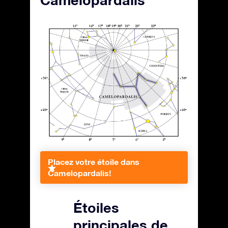
Camelopardalis
Placez votre étoile dans
Camelopardalis!
Étoiles
principales de