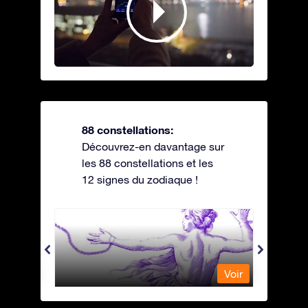
88 constellations:
Découvrez-en davantage sur
les 88 constellations et les
12 signes du zodiaque !
Andromeda - Andromède
Antli
Voir
Voir