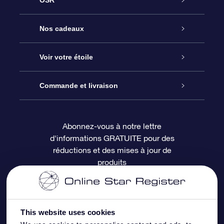
OSR
Service
Nos cadeaux
À propos de l’OSR
Cadeau d’étoile en ligne
Voir votre étoile
Nous contacter
Coffret cadeau OSR
Registre des étoiles
Commande et livraison
Le blog
Cadeau Super Star
Appli OSR Star Finder
Connexion client
Abonnez-vous à notre lettre
d'informations GRATUITE pour des
Questions fréquemment posées
Carte cadeau OSR
Page d’accueil personnalisée
Informations de paiement
réductions et des mises à jour de
produits
Revues
Cadeaux d’entreprise
Un million d’étoiles
Informations d’expédition
Écran de veille OSR
Politique de retour
This website uses cookies