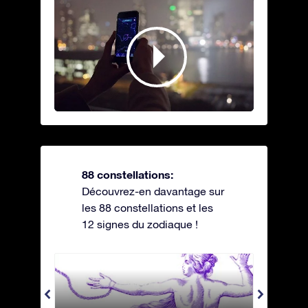
88 constellations:
Découvrez-en davantage sur
les 88 constellations et les
12 signes du zodiaque !
Andromeda - Andromède
Antli