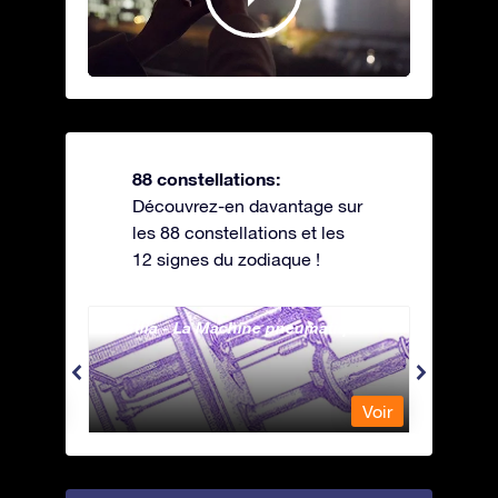
88 constellations:
Découvrez-en davantage sur
les 88 constellations et les
12 signes du zodiaque !
Antlia - La Machine pneumatique
Apus 
Voir
Voir