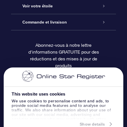
À propos de l’OSR
Cadeau d’étoile en ligne
Voir votre étoile
Nous contacter
Coffret cadeau OSR
Registre des étoiles
Commande et livraison
Le blog
Cadeau Super Star
Appli OSR Star Finder
Connexion client
Abonnez-vous à notre lettre
d'informations GRATUITE pour des
Questions fréquemment posées
Carte cadeau OSR
Page d’accueil personnalisée
Informations de paiement
réductions et des mises à jour de
produits
Revues
Cadeaux d’entreprise
Un million d’étoiles
Informations d’expédition
Écran de veille OSR
Politique de retour
This website uses cookies
We use cookies to personalise content and ads, to
Appli Voler vers les étoiles
Constellations
provide social media features and to analyse our
traffic. We also share information about your use of
our site with our social media, advertising and
analytics partners who may combine it with other
information that you’ve provided to them or that
Show details