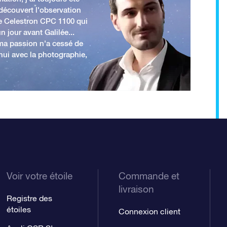
 découvert l'observation
e Celestron CPC 1100 qui
n jour avant Galilée...
 ma passion n'a cessé de
'hui avec la photographie,
Voir votre étoile
Commande et
livraison
Registre des
étoiles
Connexion client