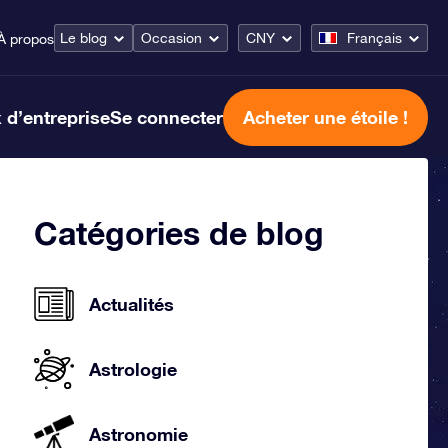
Le blog
Occasion
CNY
Français
À propos
 d’entreprise
Se connecter
Acheter une étoile !
Catégories de blog
Actualités
Astrologie
Astronomie