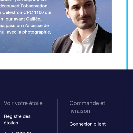
 découvert l'observation
e Celestron CPC 1100 qui
n jour avant Galilée...
 ma passion n'a cessé de
'hui avec la photographie,
Voir votre étoile
Commande et
livraison
Registre des
étoiles
Connexion client