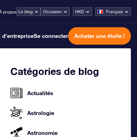
Le blog
Occasion
HKD
Français
À propos
 d’entreprise
Se connecter
Acheter une étoile !
Catégories de blog
Actualités
Astrologie
Astronomie