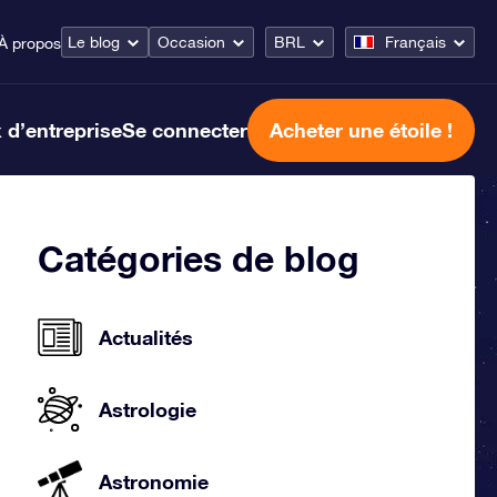
Le blog
Occasion
BRL
Français
À propos
 d’entreprise
Se connecter
Acheter une étoile !
Catégories de blog
Actualités
Astrologie
Astronomie