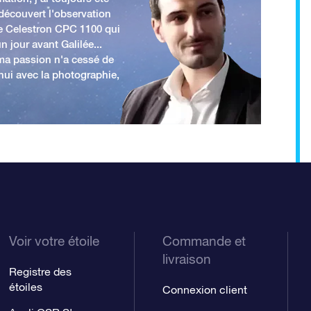
 découvert l'observation
e Celestron CPC 1100 qui
n jour avant Galilée...
 ma passion n'a cessé de
'hui avec la photographie,
Voir votre étoile
Commande et
livraison
Registre des
étoiles
Connexion client