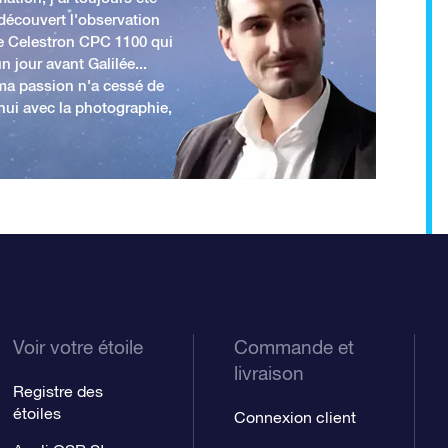
 découvert l'observation
e Celestron CPC 1100 qui
n jour avant Galilée...
 ma passion n'a cessé de
'hui avec la photographie,
Voir votre étoile
Commande et
livraison
Registre des
étoiles
Connexion client