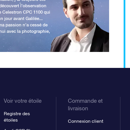
 découvert l'observation
e Celestron CPC 1100 qui
n jour avant Galilée...
 ma passion n'a cessé de
'hui avec la photographie,
Voir votre étoile
Commande et
livraison
Registre des
étoiles
Connexion client