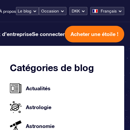
Le blog
Occasion
DKK
Français
À propos
 d’entreprise
Se connecter
Acheter une étoile !
Catégories de blog
Actualités
Astrologie
Astronomie