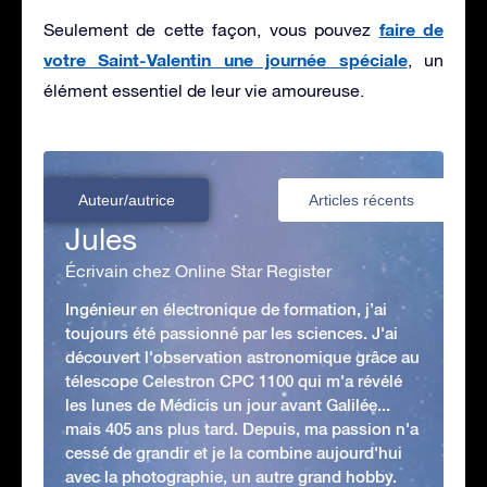
faire de
Seulement de cette façon, vous pouvez
votre Saint-Valentin une journée spéciale
, un
élément essentiel de leur vie amoureuse.
Auteur/autrice
Articles récents
Jules
Écrivain chez Online Star Register
Ingénieur en électronique de formation, j’ai
toujours été passionné par les sciences. J'ai
découvert l'observation astronomique grâce au
télescope Celestron CPC 1100 qui m'a révélé
les lunes de Médicis un jour avant Galilée...
mais 405 ans plus tard. Depuis, ma passion n'a
cessé de grandir et je la combine aujourd'hui
avec la photographie, un autre grand hobby.