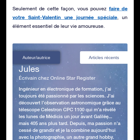
faire de
Seulement de cette façon, vous pouvez
votre Saint-Valentin une journée spéciale
, un
élément essentiel de leur vie amoureuse.
Auteur/autrice
Articles récents
Jules
Écrivain chez Online Star Register
Ingénieur en électronique de formation, j’ai
toujours été passionné par les sciences. J'ai
découvert l'observation astronomique grâce au
télescope Celestron CPC 1100 qui m'a révélé
les lunes de Médicis un jour avant Galilée...
mais 405 ans plus tard. Depuis, ma passion n'a
cessé de grandir et je la combine aujourd'hui
avec la photographie, un autre grand hobby.