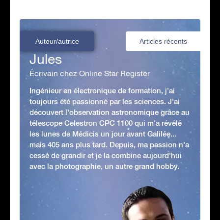
Auteur/autrice
Articles récents
Jules
Écrivain chez Online Star Register
Ingénieur en électronique de formation, j’ai
toujours été passionné par les sciences. J'ai
découvert l'observation astronomique grâce au
télescope Celestron CPC 1100 qui m'a révélé
les lunes de Médicis un jour avant Galilée...
mais 405 ans plus tard. Depuis, ma passion n'a
cessé de grandir et je la combine aujourd'hui
avec la photographie, un autre grand hobby.