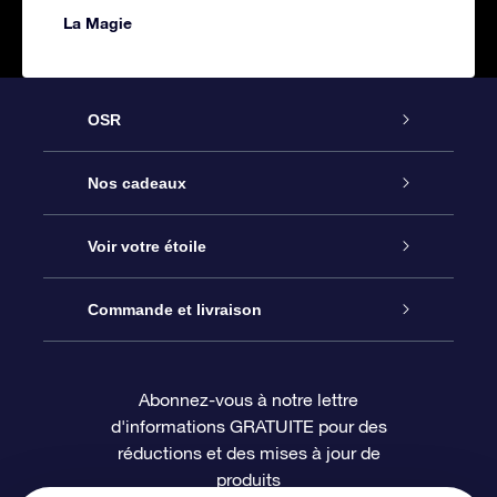
La Magie
OSR
Service
Nos cadeaux
À propos de l’OSR
Cadeau d’étoile en ligne
Voir votre étoile
Nous contacter
Coffret cadeau OSR
Registre des étoiles
Commande et livraison
Le blog
Cadeau Super Star
Appli OSR Star Finder
Connexion client
Abonnez-vous à notre lettre
d'informations GRATUITE pour des
Questions fréquemment posées
Carte cadeau OSR
Page d’accueil personnalisée
Informations de paiement
réductions et des mises à jour de
produits
Revues
Cadeaux d’entreprise
Un million d’étoiles
Informations d’expédition