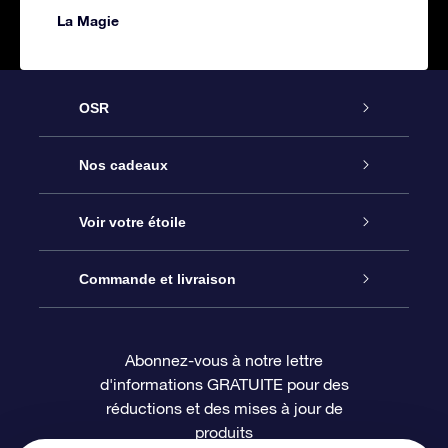
La Magie
OSR
Service
Nos cadeaux
À propos de l’OSR
Cadeau d’étoile en ligne
Voir votre étoile
Nous contacter
Coffret cadeau OSR
Registre des étoiles
Commande et livraison
Le blog
Cadeau Super Star
Appli OSR Star Finder
Connexion client
Abonnez-vous à notre lettre
d'informations GRATUITE pour des
Questions fréquemment posées
Carte cadeau OSR
Page d’accueil personnalisée
Informations de paiement
réductions et des mises à jour de
produits
Revues
Cadeaux d’entreprise
Un million d’étoiles
Informations d’expédition