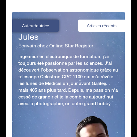
Auteur/autrice
Articles récents
Jules
Écrivain chez Online Star Register
Ingénieur en électronique de formation, j’ai
toujours été passionné par les sciences. J'ai
découvert l'observation astronomique grâce au
télescope Celestron CPC 1100 qui m'a révélé
les lunes de Médicis un jour avant Galilée...
mais 405 ans plus tard. Depuis, ma passion n'a
cessé de grandir et je la combine aujourd'hui
avec la photographie, un autre grand hobby.