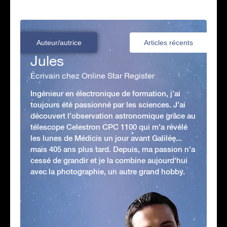
Auteur/autrice
Articles récents
Jules
Écrivain chez Online Star Register
Ingénieur en électronique de formation, j’ai
toujours été passionné par les sciences. J'ai
découvert l'observation astronomique grâce au
télescope Celestron CPC 1100 qui m'a révélé
les lunes de Médicis un jour avant Galilée...
mais 405 ans plus tard. Depuis, ma passion n'a
cessé de grandir et je la combine aujourd'hui
avec la photographie, un autre grand hobby.