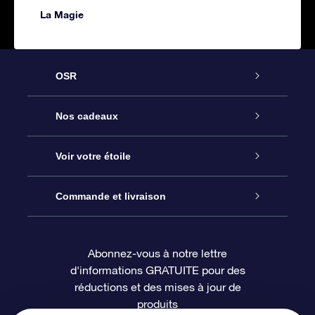
La Magie
OSR
Service
Nos cadeaux
À propos de l’OSR
Cadeau d’étoile en ligne
Voir votre étoile
Nous contacter
Coffret cadeau OSR
Registre des étoiles
Commande et livraison
Le blog
Cadeau Super Star
Appli OSR Star Finder
Connexion client
Abonnez-vous à notre lettre
d'informations GRATUITE pour des
Questions fréquemment posées
Carte cadeau OSR
Page d’accueil personnalisée
Informations de paiement
réductions et des mises à jour de
produits
Revues
Cadeaux d’entreprise
Un million d’étoiles
Informations d’expédition