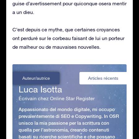
guise d’avertissement pour quiconque osera mentir
a un dieu.
C’est depuis ce mythe, que certaines croyances
ont perduré sur le corbeau faisant de lui un porteur
de malheur ou de mauvaises nouvelles.
Auteur/autrice
Articles récents
Luca Isotta
Écrivain chez Online Star Register
Appassionato del mondo digitale, mi occupo
prevalentemente di SEO e Copywriting. In OSR
unisco la mia passione per la scrittura con
quella per l'astronomia, creando contenuti
basati su ricerche scientifiche e che possano