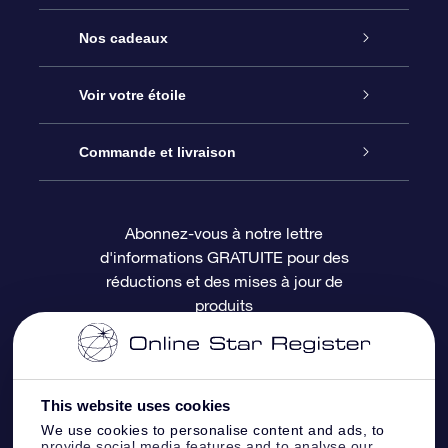
Service
Nos cadeaux
À propos de l’OSR
Cadeau d’étoile en ligne
Voir votre étoile
Nous contacter
Coffret cadeau OSR
Registre des étoiles
Commande et livraison
Le blog
Cadeau Super Star
Appli OSR Star Finder
Connexion client
Abonnez-vous à notre lettre
d'informations GRATUITE pour des
Questions fréquemment posées
Carte cadeau OSR
Page d’accueil personnalisée
Informations de paiement
réductions et des mises à jour de
produits
Revues
Cadeaux d’entreprise
Un million d’étoiles
Informations d’expédition
Écran de veille OSR
Politique de retour
This website uses cookies
We use cookies to personalise content and ads, to
Appli Voler vers les étoiles
Constellations
provide social media features and to analyse our