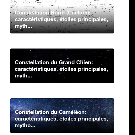
Constellation Burin (Caelum):
caractéristiques, étoiles principales,
myth...
Constellation du Grand Chien:
caractéristiques, étoiles principales,
myth...
Constellation du Caméléon:
caractéristiques, étoiles principales,
mytho...