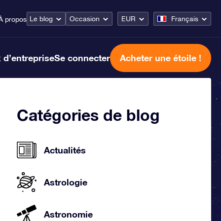
Le blog
Occasion
EUR
Français
À propos
 d’entreprise
Se connecter
Acheter une étoile !
Catégories de blog
Actualités
Astrologie
Astronomie