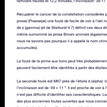
familiers heures et 12,2 minutes, l’inclinaison ’39 17 
Récupérer le cancer de la constellation considérée
prose) (Praesepe) une foule de facile de voir à l’œil nu 
de γ (gamma) (et de Starburst 4.7) définit ces deux é
même surnommé sa prose Bmalv animale (également c
nous ne savons pas pourquoi il a appelé le nom chi
accumulés).
La foule de la prime aux lions peut très probablemen
peuvent facilement être identifiés à partir des étoiles
La seconde foule est M67 près de l’étoile α (alpha): l
l’inclinaison est de ’49 + 11 °. Il est proche de voir à 
n’est pas difficile d’identifier ses caractéristiques. La
des plus anciennes foules ouvertes que nous connais