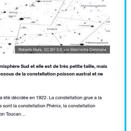
Roberto Mura
,
CC BY 3.0
, via Wikimedia Commons
isphère Sud et elle est de très petite taille, mais
 dessous de la constellation poisson austral et ne
 a été décidée en 1922. La constellation grue a la
 sont la constellation Phénix, la constellation
ation Toucan…