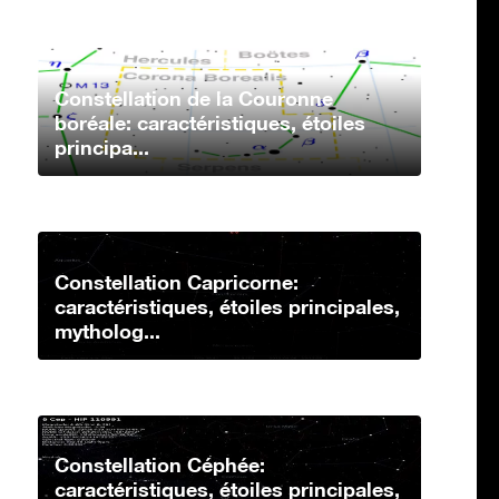
Constellation de la Couronne
boréale: caractéristiques, étoiles
principa...
Constellation Capricorne:
caractéristiques, étoiles principales,
mytholog...
Constellation Céphée:
caractéristiques, étoiles principales,