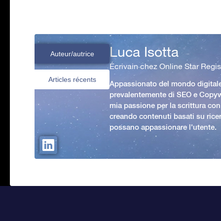
Luca Isotta
Auteur/autrice
Écrivain chez Online Star Regis
Articles récents
Appassionato del mondo digital
prevalentemente di SEO e Copywr
mia passione per la scrittura con
creando contenuti basati su rice
possano appassionare l'utente.