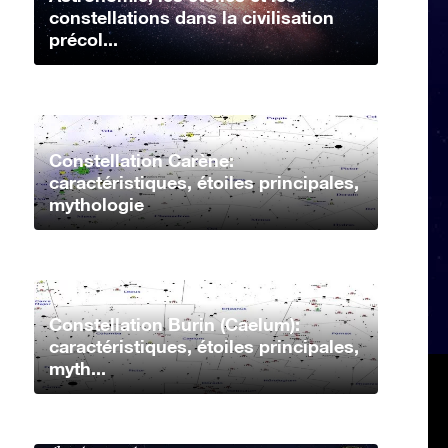
constellations dans la civilisation
précol...
Constellation Carène:
caractéristiques, étoiles principales,
mythologie
Constellation Burin (Caelum):
caractéristiques, étoiles principales,
myth...