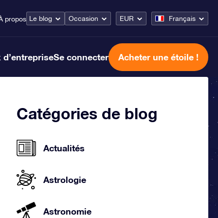
Le blog
Occasion
EUR
Français
À propos
 d’entreprise
Se connecter
Acheter une étoile !
Catégories de blog
Actualités
Astrologie
Astronomie