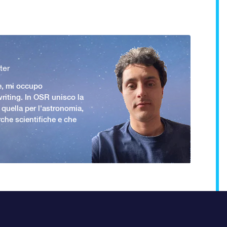
ter
e, mi occupo
iting. In OSR unisco la
 quella per l'astronomia,
rche scientifiche e che