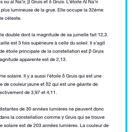
 ou al Na’ir, β Gruis et δ Gruis. L’étoile Al Na’ir
 la plus lumineuse de la grue. Elle occupe la 32éme
te céleste.
le double dont la magnitude de sa jumelle fait 12,3.
lle est 3 fois supérieure à celle du soleil. Il s’agit
 étoile principale de la constellation est β Gruis
magnitude apparente est de 2,13.
 solaire. Il y a aussi l’étoile δ Gruis qui est une
e de couleur jaune et δ2 qui est une géante de
ectivement de 3,97 et 4,11.
distantes de 30 années lumières ne peuvent donc
dans la constellation comme γ Gruis qui se trouve
me solaire est de 203 années lumières. La couleur de