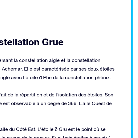
stellation Grue
rsant la constellation aigle et la constellation
ée Achernar. Elle est caractérisée par ses deux étoiles
angle avec l’étoile α Phe de la constellation phénix.
it de la répartition et de l’isolation des étoiles. Son
e est observable à un degré de 366. L’aile Ouest de
aile du Côté Est. L’étoile δ Gru est le point où se
la queue de la grue au Sud, trois étoiles à savoir ζ