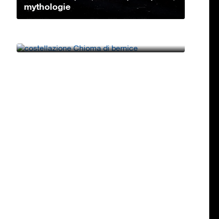
mythologie
Constellation Chevelure de
Bérénices: caractéristiques, étoiles
princip...