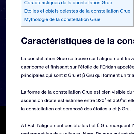
Caractéristiques de la constellation Grue
Etoiles et objets célestes de la constellation Grue
Mythologie de la constellation Grue
Caractéristiques de la con
La constellation Grue se trouve sur l’alignement trave
capricorne et finissant sur l’étoile de l’Eridan appel
principales qui sont α Gru et β Gru qui forment un tri
La forme de la constellation Grue est bien visible du fa
ascension droite est estimée entre 320° et 350°et ell
la constellation est composé des étoiles α et β Gru.
A l’Est, l’alignement des étoiles ι et θ Gru marquent l’
renferment les deux ailes au Nord. Pour ce qui est de 