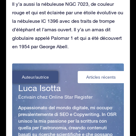
Il y’a aussi la nébuleuse NGC 7023, de couleur
rouge et qui est éclairée par une étoile évolutive ou
la nébuleuse IC 1396 avec des traits de trompe
d’éléphant et l’amas ouvert. Il y’a un amas dit
globulaire appelé Palomar 1 et qui a été découvert
en 1954 par George Abell.
Auteur/autrice
Articles récents
Luca Isotta
Écrivain chez Online Star Register
Appassionato del mondo digitale, mi occupo
prevalentemente di SEO e Copywriting. In OSR
unisco la mia passione per la scrittura con
quella per l'astronomia, creando contenuti
basati su ricerche scientifiche e che possano