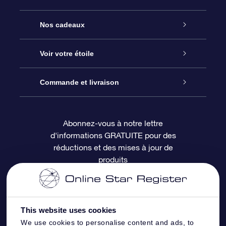
Service
Nos cadeaux
À propos de l’OSR
Cadeau d’étoile en ligne
Voir votre étoile
Nous contacter
Coffret cadeau OSR
Registre des étoiles
Commande et livraison
Le blog
Cadeau Super Star
Appli OSR Star Finder
Connexion client
Abonnez-vous à notre lettre
d'informations GRATUITE pour des
Questions fréquemment posées
Carte cadeau OSR
Page d’accueil personnalisée
Informations de paiement
réductions et des mises à jour de
produits
Revues
Cadeaux d’entreprise
Un million d’étoiles
Informations d’expédition
Écran de veille OSR
Politique de retour
This website uses cookies
We use cookies to personalise content and ads, to
Appli Voler vers les étoiles
Constellations