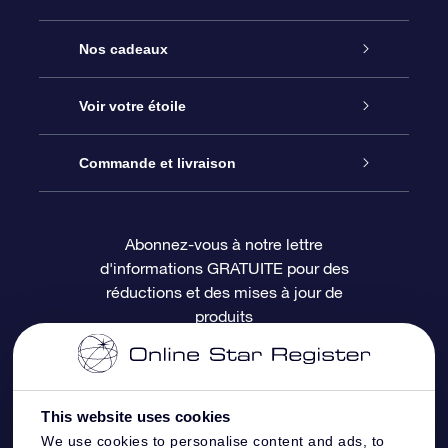
Service
Nos cadeaux
À propos de l’OSR
Cadeau d’étoile en ligne
Voir votre étoile
Nous contacter
Coffret cadeau OSR
Registre des étoiles
Commande et livraison
Le blog
Cadeau Super Star
Appli OSR Star Finder
Connexion client
Abonnez-vous à notre lettre
d'informations GRATUITE pour des
Questions fréquemment posées
Carte cadeau OSR
Page d’accueil personnalisée
Informations de paiement
réductions et des mises à jour de
produits
Revues
Cadeaux d’entreprise
Un million d’étoiles
Informations d’expédition
Écran de veille OSR
Politique de retour
This website uses cookies
We use cookies to personalise content and ads, to
Appli Voler vers les étoiles
Constellations