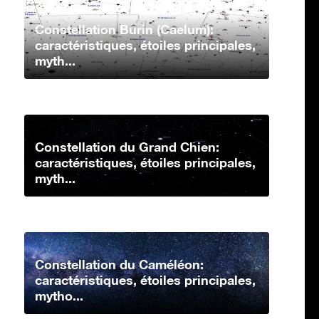
Constellation Burin (Caelum):
caractéristiques, étoiles principales,
myth...
Constellation du Grand Chien:
caractéristiques, étoiles principales,
myth...
Constellation du Caméléon:
caractéristiques, étoiles principales,
mytho...