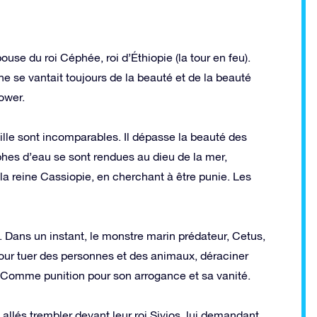
use du roi Céphée, roi d’Éthiopie (la tour en feu).
ine se vantait toujours de la beauté et de la beauté
ower.
ille sont incomparables. Il dépasse la beauté des
es d’eau se sont rendues au dieu de la mer,
 la reine Cassiopie, en cherchant à être punie. Les
. Dans un instant, le monstre marin prédateur, Cetus,
 pour tuer des personnes et des animaux, déraciner
 Comme punition pour son arrogance et sa vanité.
 allés trembler devant leur roi Sivios, lui demandant