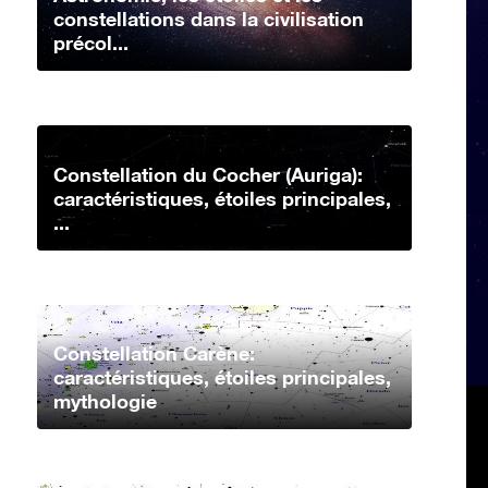
constellations dans la civilisation
précol...
Constellation du Cocher (Auriga):
caractéristiques, étoiles principales,
...
Constellation Carène:
caractéristiques, étoiles principales,
mythologie