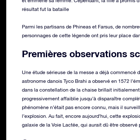
et emmène sa femme. Cependant, la fille a promis d’ê
résultat fut la bataille
Parmi les partisans de Phineas et Farsus, de nombreu
personnages de cette légende ont pris leur place dans
Premières observations sc
Une étude sérieuse de la messe a déjà commencé da
astronome danois Tyco Brahi a observé en 1572 l’éme
dans la constellation de la chaise brillait initialeme
progressivement affaiblie jusqu’à disparaître comp
phénomène n’était pas encore connu, mais il surveillai
l’explosion. Au fait, encore aujourd’hui, cette explo
galaxie de la Voie Lactée, qui aurait dû être observé