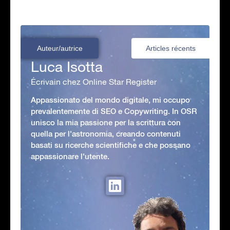
Auteur/autrice
Articles récents
Luca Isotta
Écrivain chez Online Star Register
Appassionato del mondo digitale, mi occupo
prevalentemente di SEO e Copywriting. In OSR
unisco la mia passione per la scrittura con
quella per l'astronomia, creando contenuti
basati su ricerche scientifiche e che possano
appassionare l'utente.