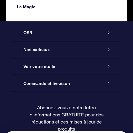
La Magie
OSR
Service
Nos cadeaux
À propos de l’OSR
Cadeau d’étoile en ligne
Voir votre étoile
Nous contacter
Coffret cadeau OSR
Registre des étoiles
Commande et livraison
Le blog
Cadeau Super Star
Appli OSR Star Finder
Connexion client
Abonnez-vous à notre lettre
d'informations GRATUITE pour des
Questions fréquemment posées
Carte cadeau OSR
Page d’accueil personnalisée
Informations de paiement
réductions et des mises à jour de
produits
Revues
Cadeaux d’entreprise
Un million d’étoiles