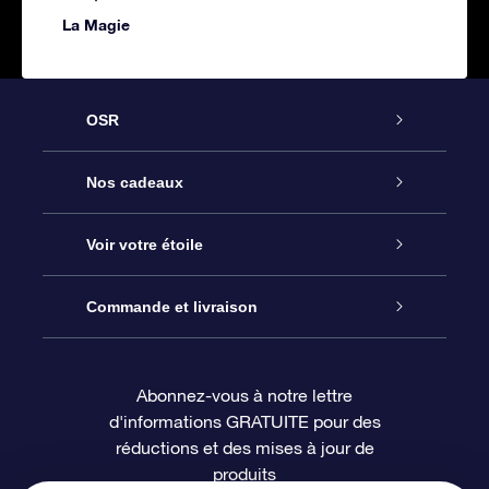
La Magie
OSR
Service
Nos cadeaux
À propos de l’OSR
Cadeau d’étoile en ligne
Voir votre étoile
Nous contacter
Coffret cadeau OSR
Registre des étoiles
Commande et livraison
Le blog
Cadeau Super Star
Appli OSR Star Finder
Connexion client
Abonnez-vous à notre lettre
d'informations GRATUITE pour des
Questions fréquemment posées
Carte cadeau OSR
Page d’accueil personnalisée
Informations de paiement
réductions et des mises à jour de
produits
Revues
Cadeaux d’entreprise
Un million d’étoiles