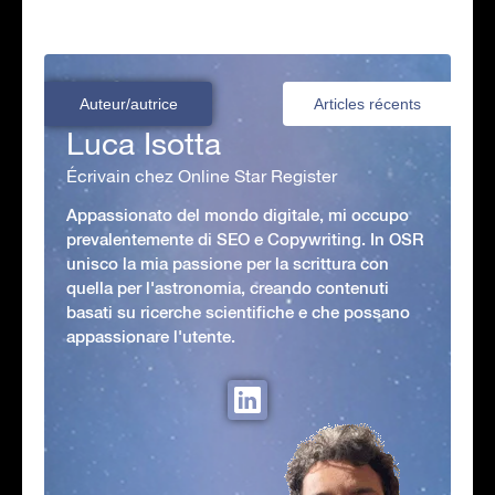
Auteur/autrice
Articles récents
Luca Isotta
Écrivain chez Online Star Register
Appassionato del mondo digitale, mi occupo
prevalentemente di SEO e Copywriting. In OSR
unisco la mia passione per la scrittura con
quella per l'astronomia, creando contenuti
basati su ricerche scientifiche e che possano
appassionare l'utente.