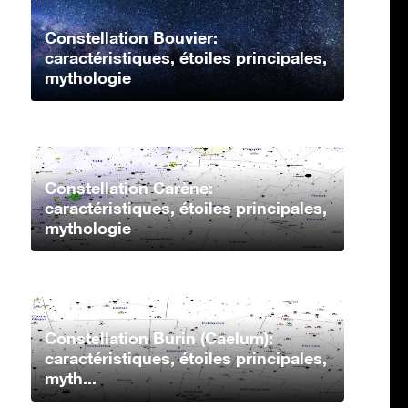
Constellation Bouvier:
caractéristiques, étoiles principales,
mythologie
Constellation Carène:
caractéristiques, étoiles principales,
mythologie
Constellation Burin (Caelum):
caractéristiques, étoiles principales,
myth...