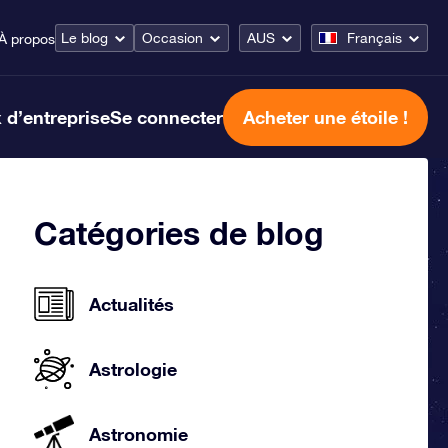
Le blog
Occasion
AUS
Français
À propos
 d’entreprise
Se connecter
Acheter une étoile !
Catégories de blog
Actualités
Astrologie
Astronomie