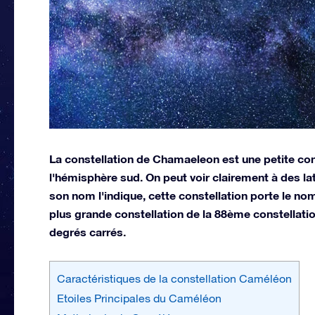
La constellation de Chamaeleon est une petite con
l'hémisphère sud. On peut voir clairement à des la
son nom l'indique, cette constellation porte le nom
plus grande constellation de la 88ème constellati
degrés carrés.
Caractéristiques de la constellation Caméléon
Etoiles Principales du Caméléon