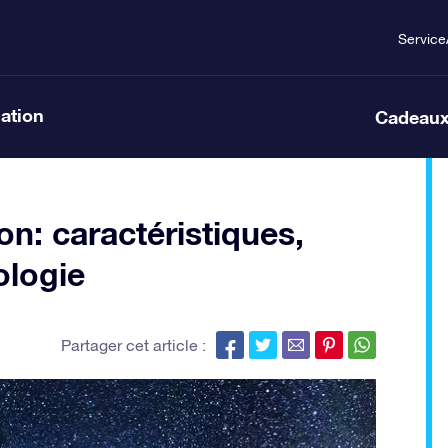
Service
lation
Cadeaux
n: caractéristiques,
ologie
Partager cet article :