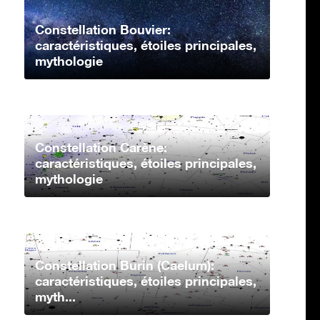
Constellation Bouvier:
caractéristiques, étoiles principales,
mythologie
Constellation Carène:
caractéristiques, étoiles principales,
mythologie
Constellation Burin (Caelum):
caractéristiques, étoiles principales,
myth...