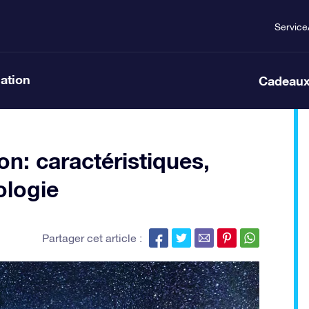
Service
lation
Cadeaux
n: caractéristiques,
ologie
Partager cet article :