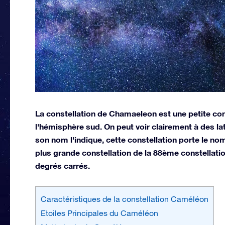
La constellation de Chamaeleon est une petite con
l'hémisphère sud. On peut voir clairement à des la
son nom l'indique, cette constellation porte le nom
plus grande constellation de la 88ème constellati
degrés carrés.
Caractéristiques de la constellation Caméléon
Etoiles Principales du Caméléon