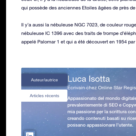
qui possède des anciennes Etoiles âgées de près de 
Il y’a aussi la nébuleuse NGC 7023, de couleur rouge 
nébuleuse IC 1396 avec des traits de trompe d’éléphan
appelé Palomar 1 et qui a été découvert en 1954 par
Luca Isotta
Auteur/autrice
Écrivain chez Online Star Regis
Articles récents
Appassionato del mondo digital
prevalentemente di SEO e Copywr
mia passione per la scrittura con
creando contenuti basati su rice
possano appassionare l'utente.