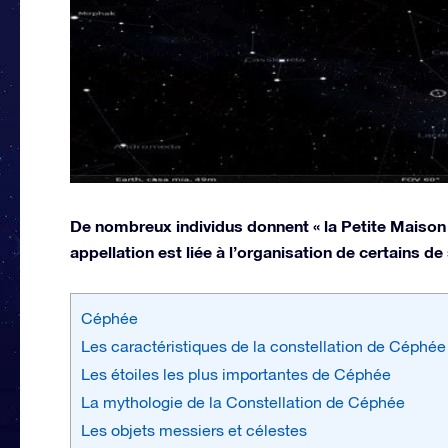
De nombreux individus donnent « la Petite Maison 
appellation est liée à l’organisation de certains de
Céphée
Les caractéristiques de la constellation de Céphée
Les étoiles les plus importantes de Céphée
La mythologie de la Constellation de Céphée
Les objets messiers et célestes