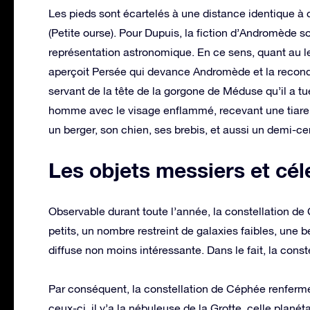
Les pieds sont écartelés à une distance identique à c
(Petite ourse). Pour Dupuis, la fiction d’Andromède
représentation astronomique. En ce sens, quant au len
aperçoit Persée qui devance Andromède et la recondui
servant de la tête de la gorgone de Méduse qu’il a t
homme avec le visage enflammé, recevant une tiare 
un berger, son chien, ses brebis, et aussi un demi-cer
Les objets messiers et cél
Observable durant toute l’année, la constellation 
petits, un nombre restreint de galaxies faibles, une 
diffuse non moins intéressante. Dans le fait, la cons
Par conséquent, la constellation de Céphée renferm
ceux-ci, il y’a la nébuleuse de la Grotte, celle plan