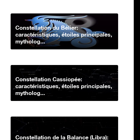
Constellation du Bélier:
caractéristiques, étoiles principales,
mytholog...
Constellation Cassiopée:
caractéristiques, étoiles principales,
mytholog...
Constellation de la Balance (Libra):