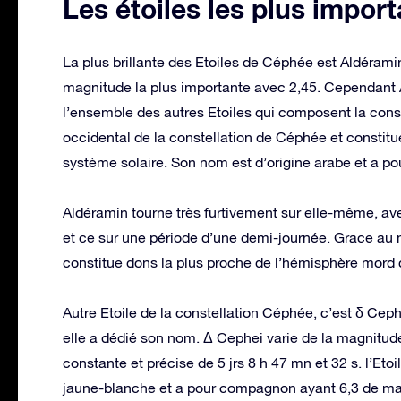
Les étoiles les plus impo
La plus brillante des Etoiles de Céphée est Aldéram
magnitude la plus importante avec 2,45. Cependant 
l’ensemble des autres Etoiles qui composent la const
occidental de la constellation de Céphée et constitue
système solaire. Son nom est d’origine arabe et a pour
Aldéramin tourne très furtivement sur elle-même, av
et ce sur une période d’une demi-journée. Grace a
constitue dons la plus proche de l’hémisphère mord 
Autre Etoile de la constellation Céphée, c’est δ Ceph
elle a dédié son nom. Δ Cephei varie de la magnitude 
constante et précise de 5 jrs 8 h 47 mn et 32 s. l’Et
jaune-blanche et a pour compagnon ayant 6,3 de magn