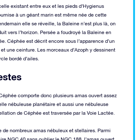
elle existant entre eux et les pieds d’Hygienus
 soumise à un géant marin est même née de cette
demain elle se réveille, la Baleine n’est plus là, on
t vers l’horizon. Persée a foudroyé la Baleine en
uée. Céphée est décrit encore sous l’apparence d’un
et une ceinture. Les morceaux d’Azoph y dessinent
cle bordé d’ailes.
estes
de Céphée comporte donc plusieurs amas ouvert assez
belle nébuleuse planétaire et aussi une nébuleuse
tellation de Céphée est traversée par la Voie Lactée.
e de nombreux amas nébuleux et stellaires. Parmi
étaire NGC 40 sans oublier le NGC 188, l’amas ouvert