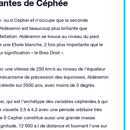
rtantes de Céphée
in ou α Cephei et n’occupe que la seconde
Aldéramin est beaucoup plus brillante que
ellation. Aldéramin se trouve au niveau du pied
 une Etoile blanche, 2 fois plus importante que le
 signification « le Bras Droit ».
ec une vitesse de 250 km/s au niveau de l’équateur
u mécanisme de précession des équinoxes, Aldéramin
céleste sur 5500 ans, avec moins de 3 degrés.
ei, qui est l’archétype des variables céphéides à qui
visuelle 3,5 à 4,3 avec une période orbitaire très
oile δ Cephei constitue aussi une grande masse
itude, 12 000 a.l de distance et tournant l’une sur