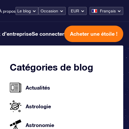
Le blog
Occasion
EUR
Français
À propos
 d’entreprise
Se connecter
Acheter une étoile !
Catégories de blog
Actualités
Astrologie
Astronomie