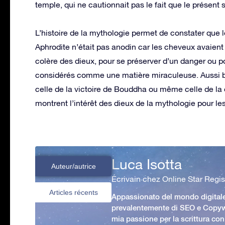
temple, qui ne cautionnait pas le fait que le présent 
L’histoire de la mythologie permet de constater que l
Aphrodite n’était pas anodin car les cheveux avaient
colère des dieux, pour se préserver d’un danger ou 
considérés comme une matière miraculeuse. Aussi bi
celle de la victoire de Bouddha ou même celle de la 
montrent l’intérêt des dieux de la mythologie pour le
Luca Isotta
Auteur/autrice
Écrivain chez Online Star Regis
Articles récents
Appassionato del mondo digital
prevalentemente di SEO e Copywr
mia passione per la scrittura con