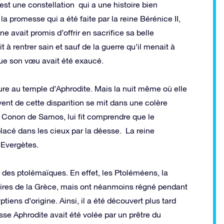
st une constellation qui a une histoire bien
à la promesse qui a été faite par la reine Bérénice II,
e avait promis d’offrir en sacrifice sa belle
 à rentrer sain et sauf de la guerre qu’il menait à
que son vœu avait été exaucé.
lure au temple d’Aphrodite. Mais la nuit même où elle
 vent de cette disparition se mit dans une colère
ome Conon de Samos, lui fit comprendre que le
 placé dans les cieux par la déesse. La reine
 Evergètes.
e des ptolémaïques. En effet, les Ptoléméens, la
inaires de la Grèce, mais ont néanmoins régné pendant
iens d’origine. Ainsi, il a été découvert plus tard
esse Aphrodite avait été volée par un prêtre du