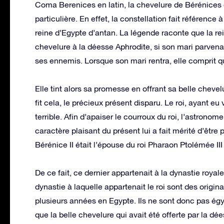
Coma Berenices en latin, la chevelure de Bérénices e
particulière. En effet, la constellation fait référence 
reine d’Egypte d’antan. La légende raconte que la rein
chevelure à la déesse Aphrodite, si son mari parvenait
ses ennemis. Lorsque son mari rentra, elle comprit 
Elle tint alors sa promesse en offrant sa belle cheve
fit cela, le précieux présent disparu. Le roi, ayant eu
terrible. Afin d’apaiser le courroux du roi, l’astron
caractère plaisant du présent lui a fait mérité d’être
Bérénice II était l’épouse du roi Pharaon Ptolémée III
De ce fait, ce dernier appartenait à la dynastie royal
dynastie à laquelle appartenait le roi sont des orig
plusieurs années en Egypte. Ils ne sont donc pas égypt
que la belle chevelure qui avait été offerte par la dé