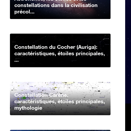
constellations dans la civilisation
précol...
Constellation du Cocher (Auriga):
caractéristiques, étoiles principales,
...
Constellation Carène:
caractéristiques, étoiles principales,
mythologie