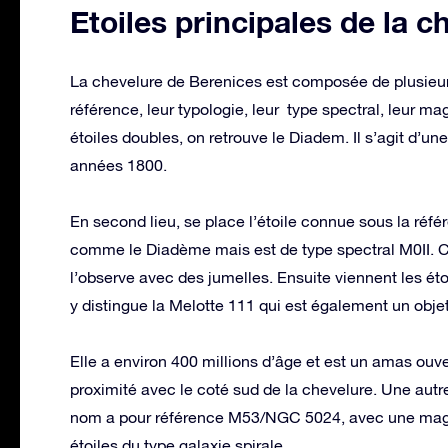
Etoiles principales de la 
La chevelure de Berenices est composée de plusieurs 
référence, leur typologie, leur type spectral, leur ma
étoiles doubles, on retrouve le Diadem. Il s’agit d’un
années 1800.
En second lieu, se place l’étoile connue sous la réf
comme le Diadème mais est de type spectral M0II. Ce
l’observe avec des jumelles. Ensuite viennent les ét
y distingue la Melotte 111 qui est également un obje
Elle a environ 400 millions d’âge et est un amas ou
proximité avec le coté sud de la chevelure. Une autr
nom a pour référence M53/NGC 5024, avec une magnitu
étoiles du type galaxie spirale.