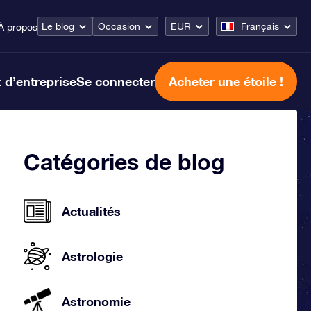
Le blog
Occasion
EUR
Français
À propos
 d’entreprise
Se connecter
Acheter une étoile !
Catégories de blog
Actualités
Astrologie
Astronomie