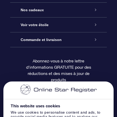
Service
Nos cadeaux
À propos de l’OSR
Cadeau d’étoile en ligne
Voir votre étoile
Nous contacter
Coffret cadeau OSR
Registre des étoiles
Commande et livraison
Le blog
Cadeau Super Star
Appli OSR Star Finder
Connexion client
Abonnez-vous à notre lettre
d'informations GRATUITE pour des
Questions fréquemment posées
Carte cadeau OSR
Page d’accueil personnalisée
Informations de paiement
réductions et des mises à jour de
produits
Revues
Cadeaux d’entreprise
Un million d’étoiles
Informations d’expédition
Écran de veille OSR
Politique de retour
This website uses cookies
We use cookies to personalise content and ads, to
Appli Voler vers les étoiles
Constellations
provide social media features and to analyse our