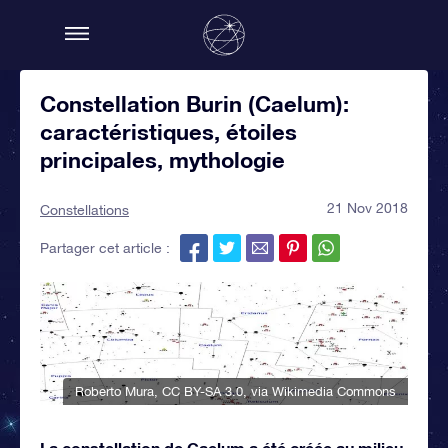
Constellation Burin (Caelum):
caractéristiques, étoiles
principales, mythologie
21 Nov 2018
Constellations
Partager cet article :
Roberto Mura
,
CC BY-SA 3.0
, via Wikimedia Commons
La constellation de Caelum a été créée au milieu