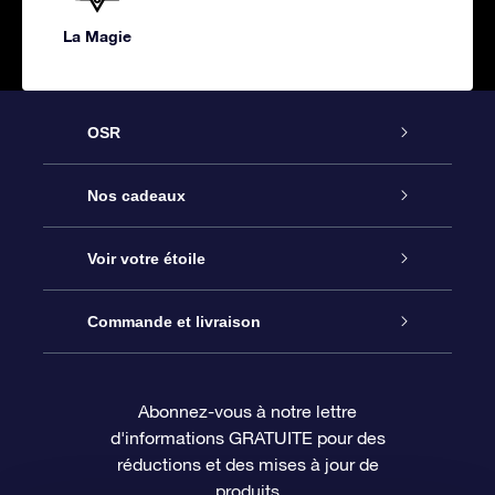
La Magie
OSR
Service
Nos cadeaux
À propos de l’OSR
Cadeau d’étoile en ligne
Voir votre étoile
Nous contacter
Coffret cadeau OSR
Registre des étoiles
Commande et livraison
Le blog
Cadeau Super Star
Appli OSR Star Finder
Connexion client
Abonnez-vous à notre lettre
d'informations GRATUITE pour des
Questions fréquemment posées
Carte cadeau OSR
Page d’accueil personnalisée
Informations de paiement
réductions et des mises à jour de
produits