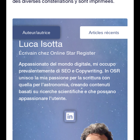
des diverses constellations y sont imprimées.
Auteur/autrice
Articles récents
Luca Isotta
Écrivain chez Online Star Register
Appassionato del mondo digitale, mi occupo
prevalentemente di SEO e Copywriting. In OSR
unisco la mia passione per la scrittura con
quella per l'astronomia, creando contenuti
basati su ricerche scientifiche e che possano
appassionare l'utente.