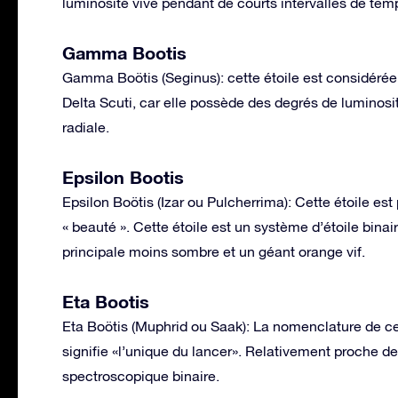
luminosité vive pendant de courts intervalles de tem
Gamma Bootis
Gamma Boötis (Seginus): cette étoile est considérée
Delta Scuti, car elle possède des degrés de luminosit
radiale.
Epsilon Bootis
Epsilon Boötis (Izar ou Pulcherrima): Cette étoile est
« beauté ». Cette étoile est un système d’étoile bin
principale moins sombre et un géant orange vif.
Eta Bootis
Eta Boötis (Muphrid ou Saak): La nomenclature de cet
signifie «l’unique du lancer». Relativement proche de
spectroscopique binaire.