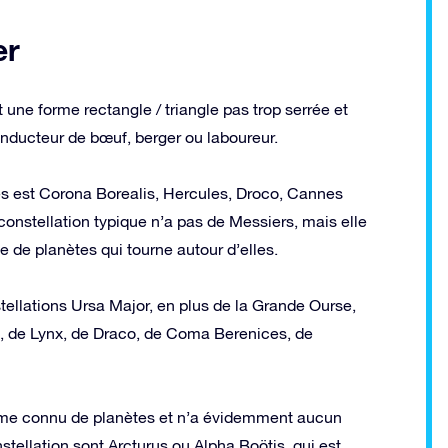
er
 une forme rectangle / triangle pas trop serrée et
onducteur de bœuf, berger ou laboureur.
tes est Corona Borealis, Hercules, Droco, Cannes
constellation typique n’a pas de Messiers, mais elle
 de planètes qui tourne autour d’elles.
tellations Ursa Major, en plus de la Grande Ourse,
s, de Lynx, de Draco, de Coma Berenices, de
tème connu de planètes et n’a évidemment aucun
nstellation sont Arcturus ou Alpha Boötis, qui est