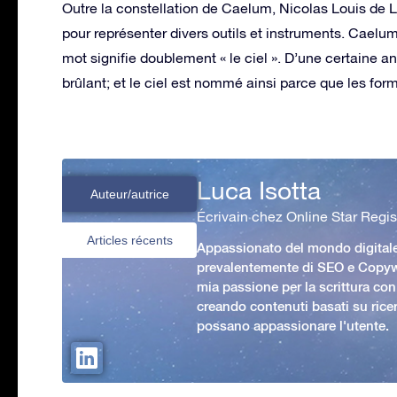
Outre la constellation de Caelum, Nicolas Louis de 
pour représenter divers outils et instruments. Caelum 
mot signifie doublement « le ciel ». D’une certaine an
brûlant; et le ciel est nommé ainsi parce que les for
Luca Isotta
Auteur/autrice
Écrivain chez Online Star Regis
Articles récents
Appassionato del mondo digital
prevalentemente di SEO e Copywr
mia passione per la scrittura con
creando contenuti basati su rice
possano appassionare l'utente.