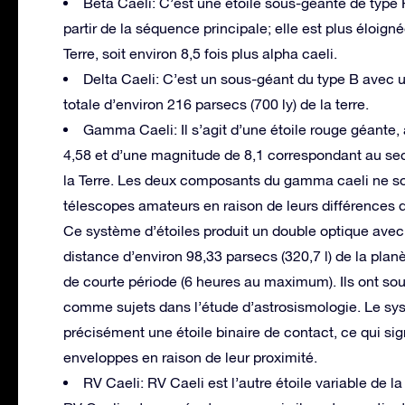
Beta Caeli: C’est une étoile sous-géante de type
partir de la séquence principale; elle est plus éloigné
Terre, soit environ 8,5 fois plus alpha caeli.
Delta Caeli: C’est un sous-géant du type B avec 
totale d’environ 216 parsecs (700 ly) de la terre.
Gamma Caeli: Il s’agit d’une étoile rouge géante,
4,58 et d’une magnitude de 8,1 correspondant au seco
la Terre. Les deux composants du gamma caeli ne sont
télescopes amateurs en raison de leurs différences d
Ce système d’étoiles produit un double optique avec 
distance d’environ 98,33 parsecs (320,7 l) de la plan
de courte période (6 heures au maximum). Ils ont so
comme sujets dans l’étude d’astrosismologie. Le syst
précisément une étoile binaire de contact, ce qui si
enveloppes en raison de leur proximité.
RV Caeli: RV Caeli est l’autre étoile variable de l