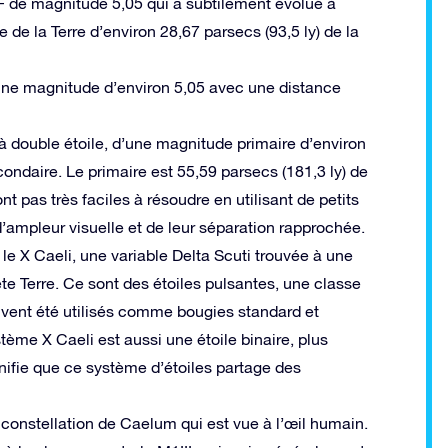
 F de magnitude 5,05 qui a subtilement évolué à
e de la Terre d’environ 28,67 parsecs (93,5 ly) de la
une magnitude d’environ 5,05 avec une distance
 à double étoile, d’une magnitude primaire d’environ
ndaire. Le primaire est 55,59 parsecs (181,3 ly) de
 pas très faciles à résoudre en utilisant de petits
’ampleur visuelle et de leur séparation rapprochée.
le X Caeli, une variable Delta Scuti trouvée à une
ète Terre. Ce sont des étoiles pulsantes, une classe
uvent été utilisés comme bougies standard et
ème X Caeli est aussi une étoile binaire, plus
gnifie que ce système d’étoiles partage des
a constellation de Caelum qui est vue à l’œil humain.