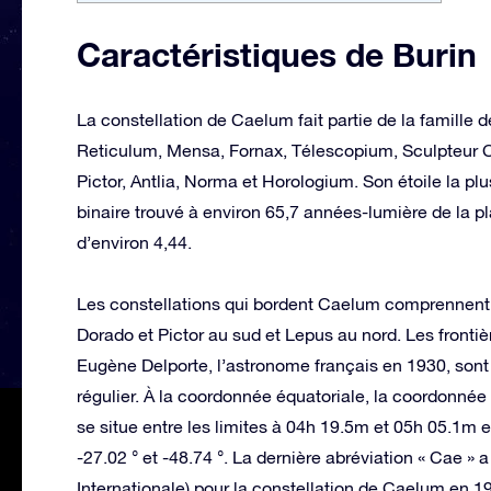
Caractéristiques de Burin
La constellation de Caelum fait partie de la famille d
Reticulum, Mensa, Fornax, Télescopium, Sculpteur 
Pictor, Antlia, Norma et Horologium. Son étoile la plu
binaire trouvé à environ 65,7 années-lumière de la 
d’environ 4,44.
Les constellations qui bordent Caelum comprennent C
Dorado et Pictor au sud et Lepus au nord. Les frontiè
Eugène Delporte, l’astronome français en 1930, sont 
régulier. À la coordonnée équatoriale, la coordonnée
se situe entre les limites à 04h 19.5m et 05h 05.1m 
-27.02 ° et -48.74 °. La dernière abréviation « Cae »
Internationale) pour la constellation de Caelum en 1