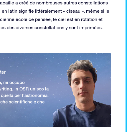
Lacaille a créé de nombreuses autres constellations
en latin signifie littéralement « ciseau », même si le
cienne école de pensée, le ciel est en rotation et
mes des diverses constellations y sont imprimées.
ter
e, mi occupo
iting. In OSR unisco la
 quella per l'astronomia,
rche scientifiche e che