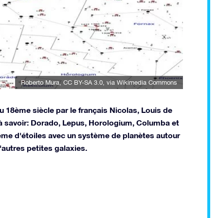
Roberto Mura
,
CC BY-SA 3.0
, via Wikimedia Commons
u 18ème siècle par le français Nicolas, Louis de
s à savoir: Dorado, Lepus, Horologium, Columba et
ême d'étoiles avec un système de planètes autour
'autres petites galaxies.