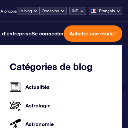
Le blog
Occasion
INR
Français
e
À propos
 d’entreprise
Se connecter
Acheter une étoile !
Catégories de blog
Actualités
Astrologie
Astronomie