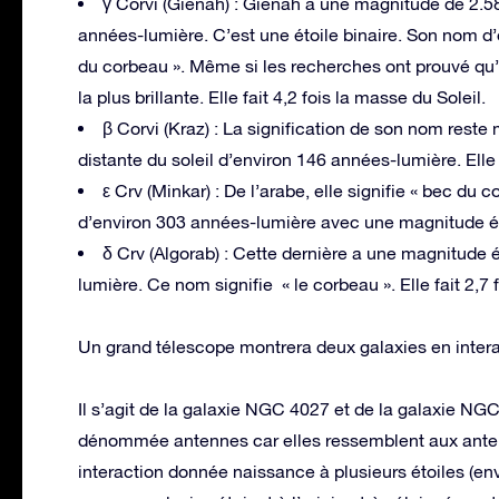
γ Corvi (Gienah) : Gienah a une magnitude de 2.58.
années-lumière. C’est une étoile binaire. Son nom d’ori
du corbeau ». Même si les recherches ont prouvé qu’i
la plus brillante. Elle fait 4,2 fois la masse du Soleil.
β Corvi (Kraz) : La signification de son nom rest
distante du soleil d’environ 146 années-lumière. Elle f
ε Crv (Minkar) : De l’arabe, elle signifie « bec du c
d’environ 303 années-lumière avec une magnitude égale
δ Crv (Algorab) : Cette dernière a une magnitude é
lumière. Ce nom signifie « le corbeau ». Elle fait 2,7 
Un grand télescope montrera deux galaxies en intera
Il s’agit de la galaxie NGC 4027 et de la galaxie NG
dénommée antennes car elles ressemblent aux anten
interaction donnée naissance à plusieurs étoiles (en