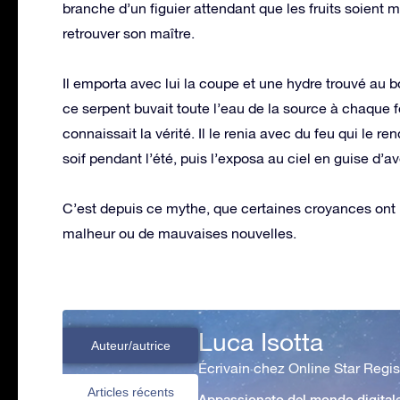
branche d’un figuier attendant que les fruits soient m
retrouver son maître.
Il emporta avec lui la coupe et une hydre trouvé au bo
ce serpent buvait toute l’eau de la source à chaque fo
connaissait la vérité. Il le renia avec du feu qui le ren
soif pendant l’été, puis l’exposa au ciel en guise d’
C’est depuis ce mythe, que certaines croyances ont p
malheur ou de mauvaises nouvelles.
Luca Isotta
Auteur/autrice
Écrivain chez Online Star Regis
Articles récents
Appassionato del mondo digital