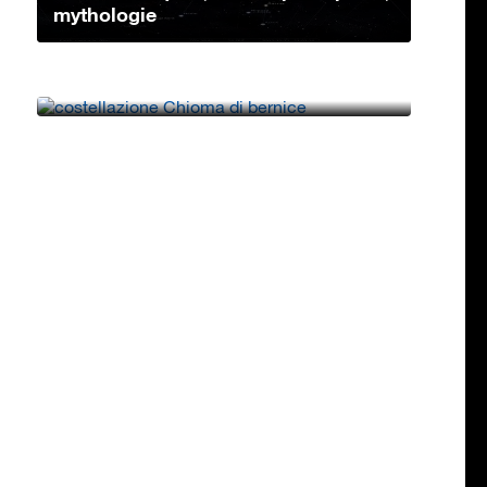
mythologie
Constellation Chevelure de
Bérénices: caractéristiques, étoiles
princip...