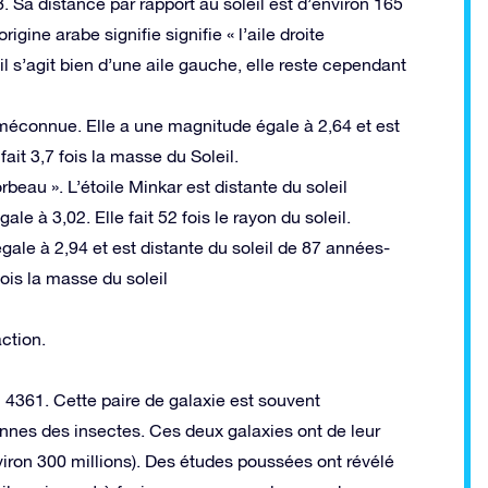
 Sa distance par rapport au soleil est d’environ 165
gine arabe signifie signifie « l’aile droite
l s’agit bien d’une aile gauche, elle reste cependant
e méconnue. Elle a une magnitude égale à 2,64 et est
ait 3,7 fois la masse du Soleil.
orbeau ». L’étoile Minkar est distante du soleil
 à 3,02. Elle fait 52 fois le rayon du soleil.
gale à 2,94 et est distante du soleil de 87 années-
fois la masse du soleil
ction.
C 4361. Cette paire de galaxie est souvent
nes des insectes. Ces deux galaxies ont de leur
viron 300 millions). Des études poussées ont révélé