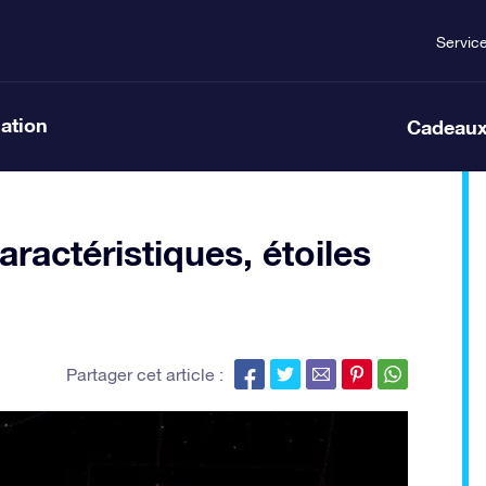
Servic
lation
Cadeaux
ractéristiques, étoiles
Partager cet article :