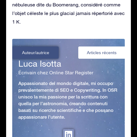
nébuleuse dite du Boomerang, considéré comme
l’objet céleste le plus glacial jamais répertorié avec
1 K.
Auteur/autrice
Articles récents
Luca Isotta
Écrivain chez Online Star Register
Appassionato del mondo digitale, mi occupo
prevalentemente di SEO e Copywriting. In OSR
unisco la mia passione per la scrittura con
quella per l'astronomia, creando contenuti
basati su ricerche scientifiche e che possano
appassionare l'utente.