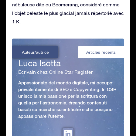
nébuleuse dite du Boomerang, considéré comme
l’objet céleste le plus glacial jamais répertorié avec
1 K.
Auteur/autrice
Articles récents
Luca Isotta
Écrivain chez Online Star Register
Appassionato del mondo digitale, mi occupo
prevalentemente di SEO e Copywriting. In OSR
unisco la mia passione per la scrittura con
quella per l'astronomia, creando contenuti
basati su ricerche scientifiche e che possano
appassionare l'utente.