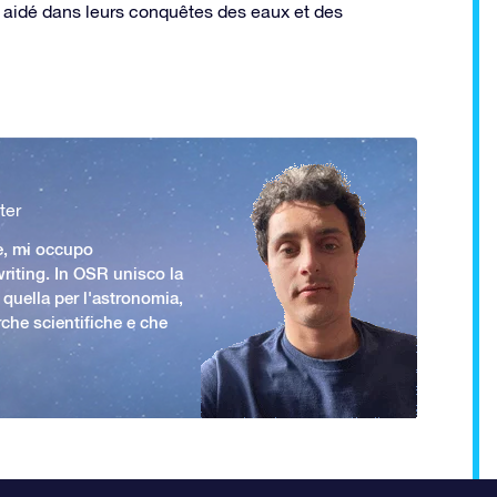
nt aidé dans leurs conquêtes des eaux et des
ter
e, mi occupo
iting. In OSR unisco la
 quella per l'astronomia,
rche scientifiche e che