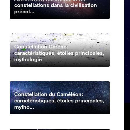
constellations dans la civilisation
précol...
Constellation Carène:
caractéristiques, étoiles principales,
mythologie
Constellation du Caméléon:
caractéristiques, étoiles principales,
mytho...