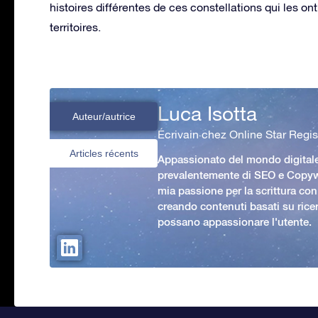
histoires différentes de ces constellations qui les o
territoires.
Luca Isotta
Auteur/autrice
Écrivain chez Online Star Regis
Articles récents
Appassionato del mondo digital
prevalentemente di SEO e Copywr
mia passione per la scrittura con
creando contenuti basati su rice
possano appassionare l'utente.