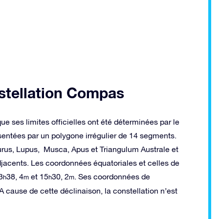
nstellation Compas
ue ses limites officielles ont été déterminées par le
sentées par un polygone irrégulier de 14 segments.
aurus, Lupus, Musca, Apus et Triangulum Australe et
djacents. Les coordonnées équatoriales et celles de
3
38, 4
et 15
30, 2
. Ses coordonnées de
h
m
h
m
A cause de cette déclinaison, la constellation n’est