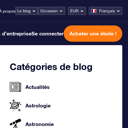
Le blog
Occasion
EUR
Français
À propos
 d’entreprise
Se connecter
Acheter une étoile !
Catégories de blog
Actualités
Astrologie
Astronomie