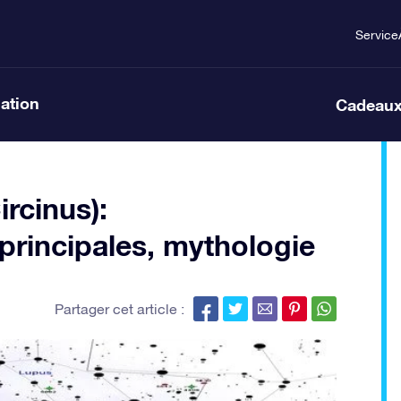
Service
lation
Cadeaux
rcinus):
 principales, mythologie
Partager cet article :